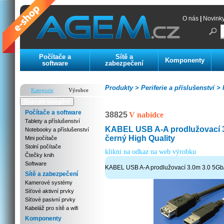
O nás
|
Novink
Počítače a
Sítě a
Komponenty
software
zabezpečení
Produkty >
Periferie a příslušenství >
K
Kategorie
Výrobce
Zoznam kategórií
Počítače a software
38825
V nabídce
Tablety a příslušenství
KABEL USB A-A prodlužovací 3
Notebooky a příslušenství
černý High Quality
Mini počítače
Stolní počítače
klikni na odkaz na web výrobku
Čtečky knih
Software
KABEL USB A-A prodlužovací 3.0m 3.0 5Gb/s
Sítě a zabezpečení
Kamerové systémy
Síťové aktivní prvky
Síťové pasivní prvky
Kabeláž pro sítě a wifi
Komponenty