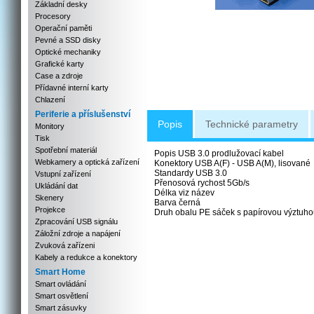
Základní desky
Procesory
Operační paměti
Pevné a SSD disky
Optické mechaniky
Grafické karty
Case a zdroje
Přídavné interní karty
Chlazení
Periferie a příslušenství
Popis
Technické parametry
Monitory
Tisk
Spotřební materiál
Popis USB 3.0 prodlužovací kabel
Webkamery a optická zařízení
Konektory USB A(F) - USB A(M), lisované
Standardy USB 3.0
Vstupní zařízení
Přenosová rychost 5Gb/s
Ukládání dat
Délka viz název
Skenery
Barva černá
Projekce
Druh obalu PE sáček s papírovou výztuh
Zpracování USB signálu
Záložní zdroje a napájení
Zvuková zařízeni
Kabely a redukce a konektory
Smart Home
Smart ovládání
Smart osvětlení
Smart zásuvky