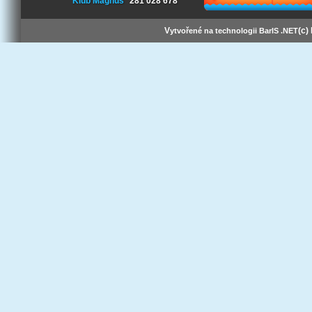
Klub Magnus
281 028 678
V
(c)
ytvořené na technologii BarIS .NET