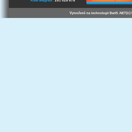
Klub Magnus
281 028 678
V
(c)
ytvořené na technologii BarIS .NET