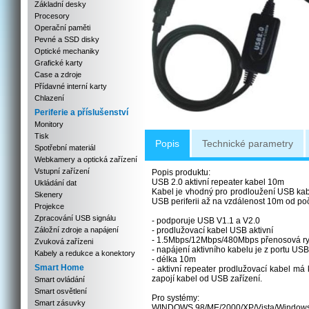
Základní desky
Procesory
Operační paměti
Pevné a SSD disky
Optické mechaniky
Grafické karty
Case a zdroje
Přídavné interní karty
Chlazení
Periferie a příslušenství
Monitory
Tisk
Popis
Technické parametry
Spotřební materiál
Webkamery a optická zařízení
Vstupní zařízení
Popis produktu:
USB 2.0 aktivní repeater kabel 10m
Ukládání dat
Kabel je vhodný pro prodloužení USB kab
Skenery
USB periferii až na vzdálenost 10m od poč
Projekce
Zpracování USB signálu
- podporuje USB V1.1 a V2.0
Záložní zdroje a napájení
- prodlužovací kabel USB aktivní
- 1.5Mbps/12Mbps/480Mbps přenosová ry
Zvuková zařízeni
- napájení aktivního kabelu je z portu USB
Kabely a redukce a konektory
- délka 10m
Smart Home
- aktivní repeater prodlužovací kabel má
zapojí kabel od USB zařízení.
Smart ovládání
Smart osvětlení
Pro systémy:
Smart zásuvky
WINDOWS 98/ME/2000/XP/Vista/Window