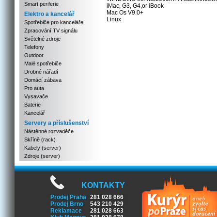
Smart periferie
iMac, G3, G4,or iBook
Mac Os V9.0+
Elektro a kancelář
Linux
Spotřebiče pro kanceláře
Zpracování TV signálu
Světelné zdroje
Telefony
Outdoor
Malé spotřebiče
Drobné nářadí
Domácí zábava
Pro auta
Vysavače
Baterie
Kancelář
Servery a příslušenství
Nástěnné rozvaděče
Skříně (rack)
Kabely (server)
Zdroje (server)
KONTAKTY
Prodej Praha
281 028 666
Prodej Brno
543 210 429
Reklamace
281 028 663