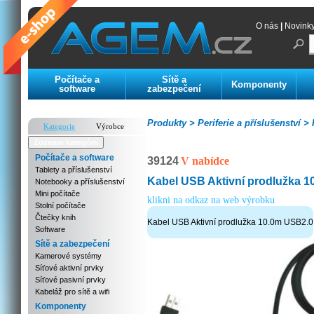
O nás
|
Novink
Počítače a
Sítě a
Komponenty
software
zabezpečení
Produkty >
Periferie a příslušenství >
K
Kategorie
Výrobce
Zoznam kategórií
Počítače a software
39124
V nabídce
Tablety a příslušenství
Kabel USB Aktivní prodlužka 
Notebooky a příslušenství
Mini počítače
klikni na odkaz na web výrobku
Stolní počítače
Čtečky knih
Kabel USB Aktivní prodlužka 10.0m USB2.0
Software
Sítě a zabezpečení
Kamerové systémy
Síťové aktivní prvky
Síťové pasivní prvky
Kabeláž pro sítě a wifi
Komponenty