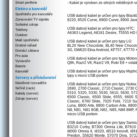
Smart periferie
- Kabel je vyroben ze silných měděnýc
Elektro a kancelář
Spotřebiče pro kanceláře
USB datový kabel je určen pro typy Blackb
Zpracování TV signálu
8220, 8520 Curve, 8900 Curve, 8900 Javel
Světelné zdroje
USB datový kabel je určen pro typy HTC:
Telefony
A6363 Legend, A8181 Desire, T5555 HD M
Outdoor
Malé spotřebiče
USB datový kabel je určen pro typy LG:
Drobné nářadí
BL20 New Chocolote, BL40 New Chocol
3G, GW620 Etna Android, KF757, KT770 + 
Domácí zábava
Pro auta
USB datový kabel je určen pro typy Motoro
Vysavače
Q9h, Razr2 V8, Razr2 V9, Rokr E8 + ostat
Baterie
USB datový kabel je určen pro typy Myph
Kancelář
typy s micro USB portem
Servery a příslušenství
Nástěnné rozvaděče
USB datový kabel je určen pro typy Nokia:
Skříně (rack)
2690, 2700 Classic, 2710 Classic, 2730 C
5310, 5320, 5330, 5530, 5610, 5630, 573
Kabely (server)
6500 Classic, 6500 Slide, 6555, 6600 S
Zdroje (server)
Classic, 6760 Slide, 7020 Fold, 7210 
Luna, 8800 Arte, 8800 Carbon Arte, 8800
N8, N81, N81 8GB, N82, N85, N86 8MP, N
micro USB portem
USB datový kabel je určen pro typy Sams
B3210 Corby, B7300 Omnia Lite, B7610 
i8000 Omnia II, i8320, i8510 Innov8, 
Preston, S5620 Monte, S7070 Diva, S722