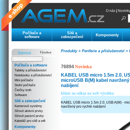
O nás
|
Novink
Počítače a
Sítě a
Komponenty
software
zabezpečení
Produkty >
Periferie a příslušenství >
K
Kategorie
Výrobce
Zoznam kategórií
Počítače a software
76894
Novinka
Tablety a příslušenství
KABEL USB micro 1.5m 2.0, US
Notebooky a příslušenství
microUSB B(M) kabel navržený 
Mini počítače
nabíjení
Stolní počítače
Čtečky knih
klikni na odkaz na web výrobku
Software
Sítě a zabezpečení
KABEL USB micro 1.5m 2.0, USB A(M) - mi
Kamerové systémy
navržený pro rychlé nabíjení
Síťové aktivní prvky
Síťové pasivní prvky
Kabeláž pro sítě a wifi
Komponenty