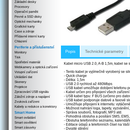
Základní desky
Procesory
Operační paměti
Pevné a SSD disky
Optické mechaniky
Grafické karty
Case a zdroje
Přídavné interní karty
Chlazení
Periferie a příslušenství
Popis
Technické parametry
Monitory
Tisk
Spotřební materiál
Kabel micro USB 2.0, A-B 1,5m, kabel se si
Webkamery a optická zařízení
- Tento kabel je vyjímečně vyrobený se s
Vstupní zařízení
- Quick charge
Ukládání dat
- Délka: 1,5m
Skenery
- USB 2.0 rychlost až 480Mbps
Projekce
- USB kabel umožňuje dobíjení telefonu po
Zpracování USB signálu
- Kabel určen pro připojení všech zařízení 
- USB kabel typu: F BUS (určeno pro dat
Záložní zdroje a napájení
- USB kabel podporuje datové a faxové s
Zvuková zařízeni
- Umožňuje připojení k internetu: vytá
Kabely a redukce a konektory
- Možnost nahrání loga, tapety, vyzvánění, 
- Správa souborů, fotografií, MP3 atd.
Smart Home
- Pohodlná obsluha a posílání SMS, EMS
Smart ovládání
- Obsluha telefonního seznamu, kalendáře
Smart osvětlení
- Editace údajů a telefonních čísel na Vaší
Smart zásuvky
- Dvojité stínění