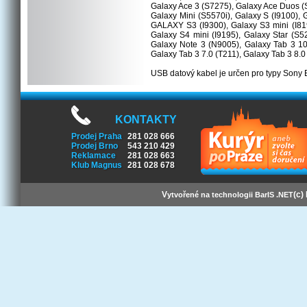
Galaxy Ace 3 (S7275), Galaxy Ace Duos (S
Galaxy Mini (S5570i), Galaxy S (I9100),
GALAXY S3 (I9300), Galaxy S3 mini (I819
Galaxy S4 mini (I9195), Galaxy Star (S
Galaxy Note 3 (N9005), Galaxy Tab 3 10
Galaxy Tab 3 7.0 (T211), Galaxy Tab 3 8.0
USB datový kabel je určen pro typy Sony E
KONTAKTY
Prodej Praha
281 028 666
Prodej Brno
543 210 429
Reklamace
281 028 663
Klub Magnus
281 028 678
V
(c)
ytvořené na technologii BarIS .NET