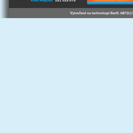
Klub Magnus
281 028 678
V
(c)
ytvořené na technologii BarIS .NET