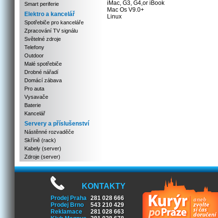
iMac, G3, G4,or iBook
Smart periferie
Mac Os V9.0+
Elektro a kancelář
Linux
Spotřebiče pro kanceláře
Zpracování TV signálu
Světelné zdroje
Telefony
Outdoor
Malé spotřebiče
Drobné nářadí
Domácí zábava
Pro auta
Vysavače
Baterie
Kancelář
Servery a příslušenství
Nástěnné rozvaděče
Skříně (rack)
Kabely (server)
Zdroje (server)
KONTAKTY
Prodej Praha
281 028 666
Prodej Brno
543 210 429
Reklamace
281 028 663