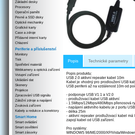
Základní desky
Procesory
Operační paměti
Pevné a SSD disky
Optické mechaniky
Grafické karty
Case a zdroje
Přídavné interní karty
Chlazení
Periferie a příslušenství
Monitory
Tisk
Popis
Technické parametry
Spotřební materiál
Webkamery a optická zařízení
Popis produktu:
Vstupní zařízení
USB 2.0 aktivní repeater kabel 10m
Ukládání dat
Kabel je vhodný pro prodloužení USB kab
Skenery
USB periferii až na vzdálenost 10m od poč
Projekce
- podporuje USB V1.1 a V2.0
Zpracování USB signálu
- prodlužovací kabel USB aktivní
Záložní zdroje a napájení
- 1.5Mbps/12Mbps/480Mbps přenosová ry
Zvuková zařízeni
- napájení aktivního kabelu je z portu USB
Kabely a redukce a konektory
- délka 25m
- aktivní repeater prodlužovací kabel má
Smart Home
zapojí kabel od USB zařízení.
Smart ovládání
Smart osvětlení
Pro systémy:
Smart zásuvky
WINDOWS 98/ME/2000/XP/Vista/Window