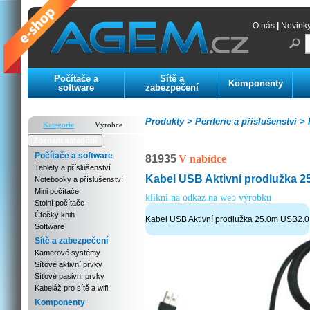
O nás
|
Novink
Počítače a
Sítě a
Komponenty
software
zabezpečení
Produkty >
Periferie a příslušenství >
K
Kategorie
Výrobce
Zoznam kategórií
Počítače a software
81935
V nabídce
Tablety a příslušenství
Kabel USB Aktivní prodlužka 
Notebooky a příslušenství
Mini počítače
klikni na odkaz na web výrobku
Stolní počítače
Čtečky knih
Kabel USB Aktivní prodlužka 25.0m USB2.0
Software
Sítě a zabezpečení
Kamerové systémy
Síťové aktivní prvky
Síťové pasivní prvky
Kabeláž pro sítě a wifi
Komponenty