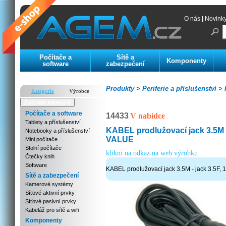
O nás
|
Novink
Počítače a
Sítě a
Komponenty
software
zabezpečení
Produkty >
Periferie a příslušenství >
K
Kategorie
Výrobce
Zoznam kategórií
Počítače a software
14433
V nabídce
Tablety a příslušenství
KABEL prodlužovací jack 3.5M -
Notebooky a příslušenství
VALUE
Mini počítače
Stolní počítače
klikni na odkaz na web výrobku
Čtečky knih
Software
KABEL prodlužovací jack 3.5M - jack 3.5F
Sítě a zabezpečení
Kamerové systémy
Síťové aktivní prvky
Síťové pasivní prvky
Kabeláž pro sítě a wifi
Komponenty