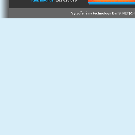
Klub Magnus
281 028 678
V
(c)
ytvořené na technologii BarIS .NET