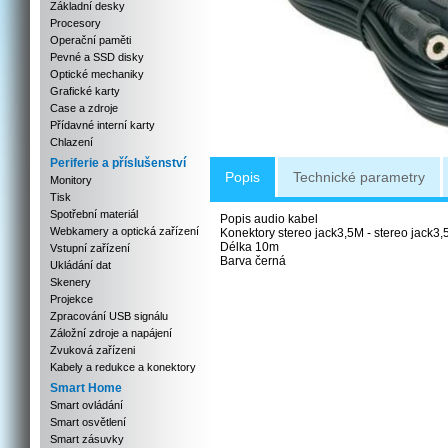
Základní desky
Procesory
Operační paměti
Pevné a SSD disky
Optické mechaniky
Grafické karty
Case a zdroje
Přídavné interní karty
Chlazení
Periferie a příslušenství
Popis
Technické parametry
Monitory
Tisk
Spotřební materiál
Popis audio kabel
Webkamery a optická zařízení
Konektory stereo jack3,5M - stereo jack3,
Délka 10m
Vstupní zařízení
Barva černá
Ukládání dat
Skenery
Projekce
Zpracování USB signálu
Záložní zdroje a napájení
Zvuková zařízeni
Kabely a redukce a konektory
Smart Home
Smart ovládání
Smart osvětlení
Smart zásuvky