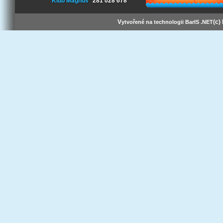
Klub Magnus
281 028 678
V
(c)
ytvořené na technologii BarIS .NET