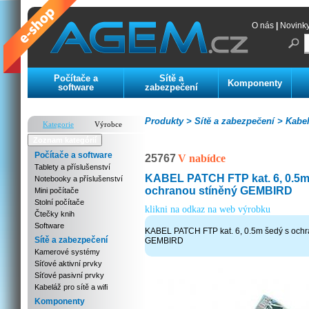
O nás
|
Novink
Počítače a
Sítě a
Komponenty
software
zabezpečení
Produkty >
Sítě a zabezpečení >
Kabelá
Kategorie
Výrobce
Zoznam kategórií
Počítače a software
25767
V nabídce
Tablety a příslušenství
KABEL PATCH FTP kat. 6, 0.5m
Notebooky a příslušenství
ochranou stíněný GEMBIRD
Mini počítače
Stolní počítače
klikni na odkaz na web výrobku
Čtečky knih
Software
KABEL PATCH FTP kat. 6, 0.5m šedý s ochr
Sítě a zabezpečení
GEMBIRD
Kamerové systémy
Síťové aktivní prvky
Síťové pasivní prvky
Kabeláž pro sítě a wifi
Komponenty