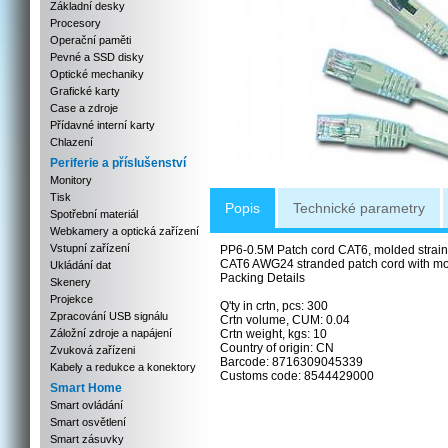
Základní desky
Procesory
Operační paměti
Pevné a SSD disky
Optické mechaniky
Grafické karty
Case a zdroje
Přídavné interní karty
Chlazení
Periferie a příslušenství
Monitory
Tisk
Popis
Technické parametry
Spotřební materiál
Webkamery a optická zařízení
Vstupní zařízení
PP6-0.5M Patch cord CAT6, molded strain r
CAT6 AWG24 stranded patch cord with mou
Ukládání dat
Packing Details
Skenery
Projekce
Q'ty in crtn, pcs: 300
Zpracování USB signálu
Crtn volume, CUM: 0.04
Záložní zdroje a napájení
Crtn weight, kgs: 10
Country of origin: CN
Zvuková zařízeni
Barcode: 8716309045339
Kabely a redukce a konektory
Customs code: 8544429000
Smart Home
Smart ovládání
Smart osvětlení
Smart zásuvky