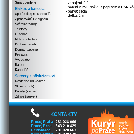
Smart periferie
- zapojení: 1:1
- balení v PVC sáčku s popisem a EAN k
Elektro a kancelář
- barva: šedá
Spotřebiče pro kanceláře
- délka: 1m
Zpracování TV signálu
Světelné zdroje
Telefony
Outdoor
Malé spotřebiče
Drobné nářadí
Domácí zábava
Pro auta
Vysavače
Baterie
Kancelář
Servery a příslušenství
Nástěnné rozvaděče
Skříně (rack)
Kabely (server)
Zdroje (server)
KONTAKTY
Prodej Praha
281 028 666
Prodej Brno
543 210 429
Reklamace
281 028 663