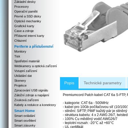
Základní desky
Procesory
Operační paměti
Pevné a SSD disky
Optické mechaniky
Grafické karty
Case a zdroje
Přídavné interní karty
Chlazení
Periferie a příslušenství
Monitory
Tisk
Spotřební materiál
Webkamery a optická zařízení
Vstupní zařízení
Ukládání dat
Skenery
Popis
Technické parametry
Projekce
Zpracování USB signálu
Premiumcord Patch kabel CAT 6a S-FTP,
Záložní zdroje a napájení
Zvuková zařízeni
- kategorie: CAT 6a - 500MHz
Kabely a redukce a konektory
- kabel pro 10Gb počítačovou síť (10/100
Smart Home
- stínění: S/FTP, PIMF každý pár je stíněný 
- struktura kabelu: 4 x 2 AWG 26/7, twisted
Smart ovládání
- 100% Cu měděný vodič AWG26/7
Smart osvětlení
- teplotní rozsah: -20°C až +60°C
Smart zásuvky
- UL certifikát