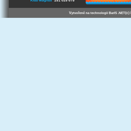
Klub Magnus
281 028 678
V
(c)
ytvořené na technologii BarIS .NET