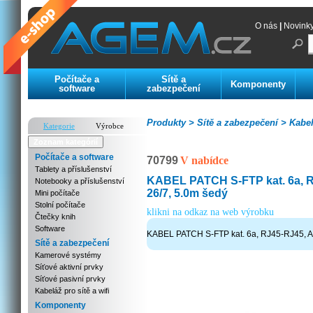
O nás
|
Novink
Počítače a
Sítě a
Komponenty
software
zabezpečení
Produkty >
Sítě a zabezpečení >
Kabelá
Kategorie
Výrobce
Zoznam kategórií
Počítače a software
70799
V nabídce
Tablety a příslušenství
KABEL PATCH S-FTP kat. 6a, 
Notebooky a příslušenství
26/7, 5.0m šedý
Mini počítače
Stolní počítače
klikni na odkaz na web výrobku
Čtečky knih
Software
KABEL PATCH S-FTP kat. 6a, RJ45-RJ45, A
Sítě a zabezpečení
Kamerové systémy
Síťové aktivní prvky
Síťové pasivní prvky
Kabeláž pro sítě a wifi
Komponenty