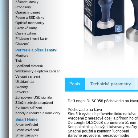
Základní desky
Procesory
Operační paměti
Pevné a SSD disky
Optické mechaniky
Grafické karty
Case a zdroje
Přídavné interní karty
Chlazení
Periferie a příslušenství
Monitory
Tisk
Spotřební materiál
Webkamery a optická zařízení
Vstupní zařízení
Ukládání dat
Popis
Technické parametry
Skenery
Projekce
Zpracování USB signálu
De´Longhi DLSC058 pěchovadla na kávu
Záložní zdroje a napájení
Zvuková zařízeni
Pěchovadlo na kávu
Kabely a redukce a konektory
Slouží k vyvinutí správného tlaku na kávu
Vyrobené z nerezové oceli a přírodního d
Smart Home
De’Longhi DLSC058 s průměrem 51 mm
Smart ovládání
Kompatibilní s pákovými kávovary značky
Smart osvětlení
Snadné použití a komfortní uchopení
Smart zásuvky
Barevné provedení: nerezovo-modré