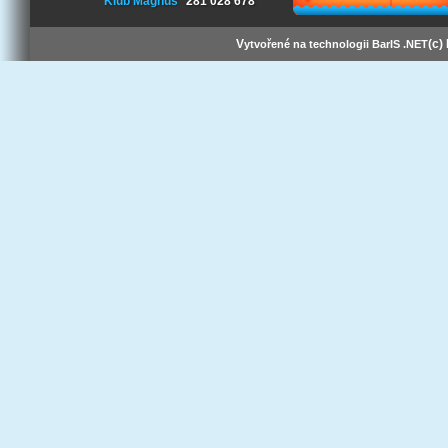
Klub Magnus
281 028 678
V
(c)
ytvořené na technologii BarIS .NET