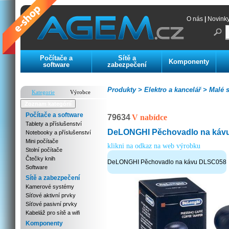
O nás
|
Novink
Počítače a
Sítě a
Komponenty
software
zabezpečení
Produkty >
Elektro a kancelář >
Malé s
Kategorie
Výrobce
Zoznam kategórií
Počítače a software
79634
V nabídce
Tablety a příslušenství
DeLONGHI Pěchovadlo na káv
Notebooky a příslušenství
Mini počítače
klikni na odkaz na web výrobku
Stolní počítače
Čtečky knih
DeLONGHI Pěchovadlo na kávu DLSC058
Software
Sítě a zabezpečení
Kamerové systémy
Síťové aktivní prvky
Síťové pasivní prvky
Kabeláž pro sítě a wifi
Komponenty