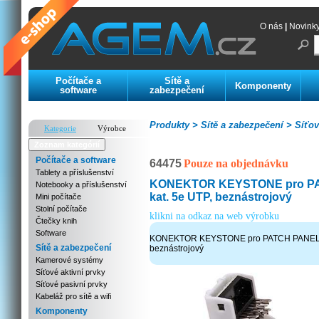
O nás
|
Novink
Počítače a
Sítě a
Komponenty
software
zabezpečení
Produkty >
Sítě a zabezpečení >
Síťov
Kategorie
Výrobce
Zoznam kategórií
Počítače a software
64475
Pouze na objednávku
Tablety a příslušenství
KONEKTOR KEYSTONE pro P
Notebooky a příslušenství
kat. 5e UTP, beznástrojový
Mini počítače
Stolní počítače
klikni na odkaz na web výrobku
Čtečky knih
Software
KONEKTOR KEYSTONE pro PATCH PANEL k
Sítě a zabezpečení
beznástrojový
Kamerové systémy
Síťové aktivní prvky
Síťové pasivní prvky
Kabeláž pro sítě a wifi
Komponenty