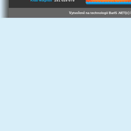
Klub Magnus
281 028 678
V
(c)
ytvořené na technologii BarIS .NET