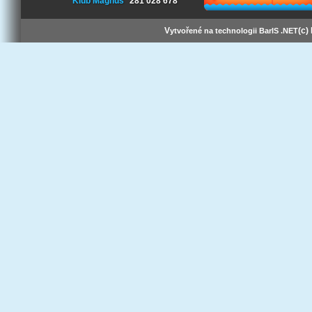
Klub Magnus
281 028 678
V
(c)
ytvořené na technologii BarIS .NET