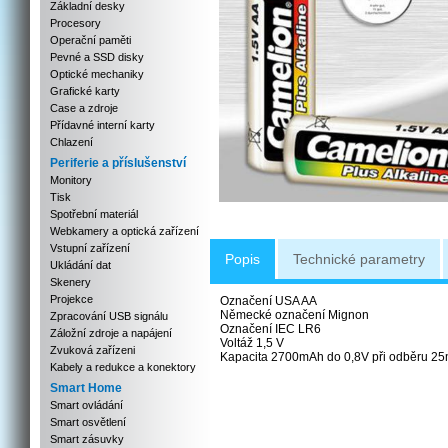
Základní desky
Procesory
Operační paměti
Pevné a SSD disky
Optické mechaniky
Grafické karty
Case a zdroje
Přídavné interní karty
Chlazení
Periferie a příslušenství
Monitory
Tisk
Spotřební materiál
Webkamery a optická zařízení
Vstupní zařízení
Popis
Technické parametry
Ukládání dat
Skenery
Projekce
Označení USA AA
Německé označení Mignon
Zpracování USB signálu
Označení IEC LR6
Záložní zdroje a napájení
Voltáž 1,5 V
Zvuková zařízeni
Kapacita 2700mAh do 0,8V při odběru 2
Kabely a redukce a konektory
Smart Home
Smart ovládání
Smart osvětlení
Smart zásuvky