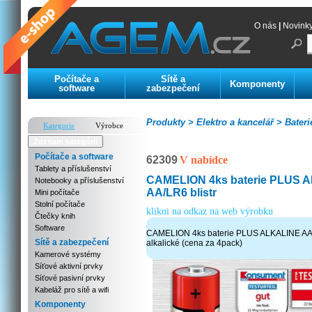
O nás
|
Novink
Počítače a
Sítě a
Komponenty
software
zabezpečení
Produkty >
Elektro a kancelář >
Bateri
Kategorie
Výrobce
Zoznam kategórií
Počítače a software
62309
V nabídce
Tablety a příslušenství
CAMELION 4ks baterie PLUS 
Notebooky a příslušenství
AA/LR6 blistr
Mini počítače
Stolní počítače
klikni na odkaz na web výrobku
Čtečky knih
Software
CAMELION 4ks baterie PLUS ALKALINE AA/L
Sítě a zabezpečení
alkalické (cena za 4pack)
Kamerové systémy
Síťové aktivní prvky
Síťové pasivní prvky
Kabeláž pro sítě a wifi
Komponenty