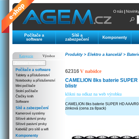
O nás
|
Novink
Počítače a
Sítě a
Komponenty
software
zabezpečení
Produkty >
Elektro a kancelář >
Bateri
Kategorie
Výrobce
Zoznam kategórií
Počítače a software
62316
V nabídce
Tablety a příslušenství
CAMELION 8ks baterie SUPER
Notebooky a příslušenství
blistr
Mini počítače
Stolní počítače
klikni na odkaz na web výrobku
Čtečky knih
Software
CAMELION 8ks baterie SUPER HD AAA/R03 b
Sítě a zabezpečení
zinková (cena za 8pack)
Kamerové systémy
Síťové aktivní prvky
Síťové pasivní prvky
Kabeláž pro sítě a wifi
Komponenty