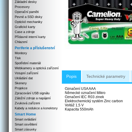
Základní desky
Procesory
Operační paměti
Pevné a SSD disky
Optické mechaniky
Grafické karty
Case a zdroje
Přídavné interní karty
Chlazení
Periferie a příslušenství
Monitory
Tisk
Spotřební materiál
Webkamery a optická zařízení
Vstupní zařízení
Popis
Technické parametry
Ukládání dat
Skenery
Projekce
Označení USA AAA
Německé označení Mikro
Zpracování USB signálu
Označení IEC R03 zinek
Záložní zdroje a napájení
Elektrochemický systém Zinc carbon
Zvuková zařízeni
Voltáž 1,5 V
Kabely a redukce a konektory
Kapacita 550mAh
Smart Home
Smart ovládání
Smart osvětlení
Smart zásuvky