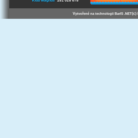
Klub Magnus
281 028 678
V
(c)
ytvořené na technologii BarIS .NET