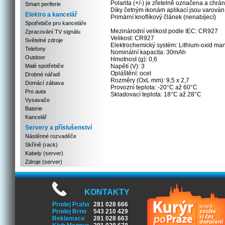
Polarita (+/-) je zřetelně označena a chr
Smart periferie
Díky četným ikonám aplikací jsou varován
Elektro a kancelář
Primární knoflíkový článek (nenabíjecí)
Spotřebiče pro kanceláře
Mezinárodní velikost podle IEC: CR927
Zpracování TV signálu
Velikost: CR927
Světelné zdroje
Elektrochemický systém: Lithium-oxid man
Telefony
Nominální kapacita: 30mAh
Outdoor
Hmotnost (g): 0,6
Malé spotřebiče
Napětí (V): 3
Opláštění: ocel
Drobné nářadí
Rozměry (OxL mm): 9,5 x 2,7
Domácí zábava
Provozní teplota: -20°C až 60°C
Pro auta
Skladovací teplota: 18°C až 28°C
Vysavače
Baterie
Kancelář
Servery a příslušenství
Nástěnné rozvaděče
Skříně (rack)
Kabely (server)
Zdroje (server)
KONTAKTY
Prodej Praha
281 028 666
Prodej Brno
543 210 429
Reklamace
281 028 663