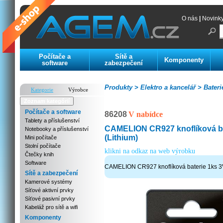
O nás
|
Novink
Počítače a
Sítě a
Komponenty
software
zabezpečení
Produkty >
Elektro a kancelář >
Bateri
Kategorie
Výrobce
Zoznam kategórií
Počítače a software
86208
V nabídce
Tablety a příslušenství
CAMELION CR927 knoflíková ba
Notebooky a příslušenství
(Lithium)
Mini počítače
Stolní počítače
klikni na odkaz na web výrobku
Čtečky knih
Software
CAMELION CR927 knoflíková baterie 1ks 3V
Sítě a zabezpečení
Kamerové systémy
Síťové aktivní prvky
Síťové pasivní prvky
Kabeláž pro sítě a wifi
Komponenty