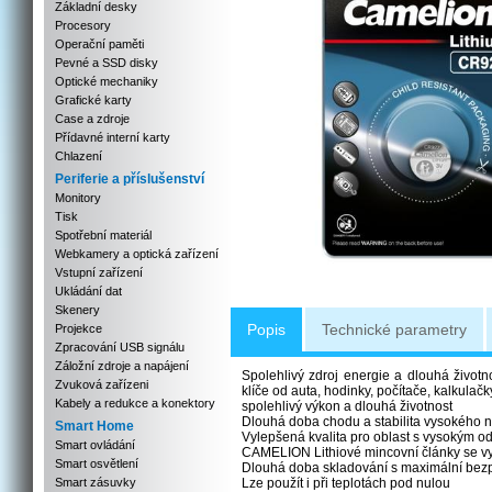
Základní desky
Procesory
Operační paměti
Pevné a SSD disky
Optické mechaniky
Grafické karty
Case a zdroje
Přídavné interní karty
Chlazení
Periferie a příslušenství
Monitory
Tisk
Spotřební materiál
Webkamery a optická zařízení
Vstupní zařízení
Ukládání dat
Skenery
Popis
Technické parametry
Projekce
Zpracování USB signálu
Záložní zdroje a napájení
Spolehlivý zdroj energie a dlouhá životn
Zvuková zařízeni
klíče od auta, hodinky, počítače, kalkulač
Kabely a redukce a konektory
spolehlivý výkon a dlouhá životnost
Dlouhá doba chodu a stabilita vysokého n
Smart Home
Vylepšená kvalita pro oblast s vysokým o
Smart ovládání
CAMELION Lithiové mincovní články se vy
Smart osvětlení
Dlouhá doba skladování s maximální bezp
Smart zásuvky
Lze použít i při teplotách pod nulou