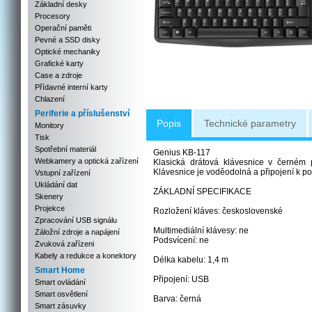
Základní desky
Procesory
Operační paměti
Pevné a SSD disky
Optické mechaniky
Grafické karty
Case a zdroje
Přídavné interní karty
Chlazení
Periferie a příslušenství
Popis
Technické parametry
Monitory
Tisk
Spotřební materiál
Genius KB-117
Webkamery a optická zařízení
Klasická drátová klávesnice v černém p
Klávesnice je voděodolná a připojení k poč
Vstupní zařízení
Ukládání dat
ZÁKLADNÍ SPECIFIKACE
Skenery
Projekce
Rozložení kláves: československé
Zpracování USB signálu
Multimediální klávesy: ne
Záložní zdroje a napájení
Podsvícení: ne
Zvuková zařízeni
Kabely a redukce a konektory
Délka kabelu: 1,4 m
Smart Home
Připojení: USB
Smart ovládání
Smart osvětlení
Barva: černá
Smart zásuvky