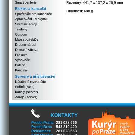
Smart periferie
Rozměry: 441,7 x 137,2 x 26,9 mm
Elektro a kancelář
Hmotnost: 488 g
Spotřebiče pro kanceláře
Zpracování TV signálu
Světelné zdroje
Telefony
Outdoor
Malé spotřebiče
Drobné nářadí
Domácí zábava
Pro auta
Vysavače
Baterie
Kancelář
Servery a příslušenství
Nástěnné rozvaděče
Skříně (rack)
Kabely (server)
Zdroje (server)
KONTAKTY
Prodej Praha
281 028 666
Prodej Brno
543 210 429
Reklamace
281 028 663