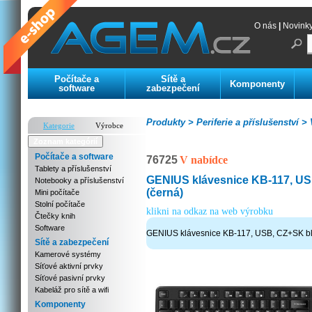
O nás
|
Novink
Počítače a
Sítě a
Komponenty
software
zabezpečení
Produkty >
Periferie a příslušenství >
V
Kategorie
Výrobce
Zoznam kategórií
Počítače a software
76725
V nabídce
Tablety a příslušenství
GENIUS klávesnice KB-117, US
Notebooky a příslušenství
(černá)
Mini počítače
Stolní počítače
klikni na odkaz na web výrobku
Čtečky knih
Software
GENIUS klávesnice KB-117, USB, CZ+SK bl
Sítě a zabezpečení
Kamerové systémy
Síťové aktivní prvky
Síťové pasivní prvky
Kabeláž pro sítě a wifi
Komponenty