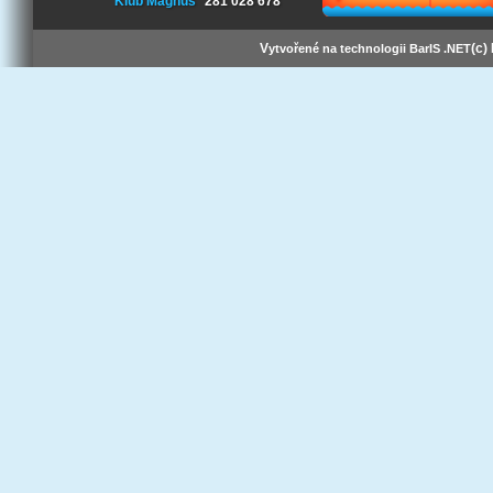
Klub Magnus
281 028 678
V
(c)
ytvořené na technologii BarIS .NET