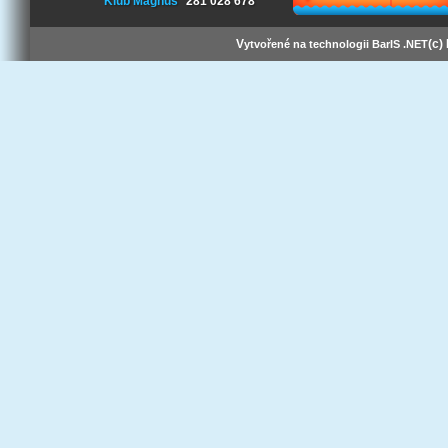
Klub Magnus
281 028 678
V
(c)
ytvořené na technologii BarIS .NET