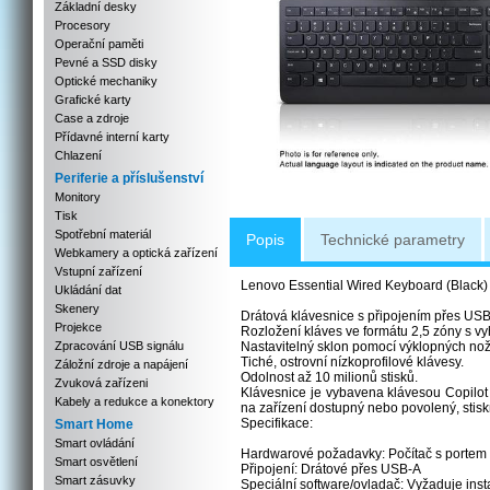
Základní desky
Procesory
Operační paměti
Pevné a SSD disky
Optické mechaniky
Grafické karty
Case a zdroje
Přídavné interní karty
Chlazení
Periferie a příslušenství
Monitory
Tisk
Spotřební materiál
Popis
Technické parametry
Webkamery a optická zařízení
Vstupní zařízení
Lenovo Essential Wired Keyboard (Black)
Ukládání dat
Skenery
Drátová klávesnice s připojením přes USB
Projekce
Rozložení kláves ve formátu 2,5 zóny s v
Zpracování USB signálu
Nastavitelný sklon pomocí výklopných nožič
Tiché, ostrovní nízkoprofilové klávesy.
Záložní zdroje a napájení
Odolnost až 10 milionů stisků.
Zvuková zařízeni
Klávesnice je vybavena klávesou Copilot 
Kabely a redukce a konektory
na zařízení dostupný nebo povolený, stisk
Specifikace:
Smart Home
Smart ovládání
Hardwarové požadavky: Počítač s porte
Smart osvětlení
Připojení: Drátové přes USB-A
Smart zásuvky
Speciální software/ovladač: Vyžaduje inst