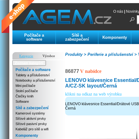
O nás
|
Novink
Počítače a
Sítě a
Komponenty
software
zabezpečení
Produkty >
Periferie a příslušenství >
V
Kategorie
Výrobce
Zoznam kategórií
Počítače a software
86877
V nabídce
Tablety a příslušenství
LENOVO klávesnice Essential/
Notebooky a příslušenství
A/CZ-SK layout/Černá
Mini počítače
Stolní počítače
klikni na odkaz na web výrobku
Čtečky knih
Software
LENOVO klávesnice Essential/Drátové USB
Sítě a zabezpečení
Černá
Kamerové systémy
Síťové aktivní prvky
Síťové pasivní prvky
Kabeláž pro sítě a wifi
Komponenty