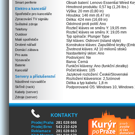
Smart periferie
Obsah balení: Lenovo Essential Wired K
Hmotnost produktu: 0,57 kg (1,26 lbs.)
Elektro a kancelář
Výška: 20 mm (0,80 in)
Spotřebiče pro kanceláře
Hloubka: 146 mm (6,47 in)
Zpracování TV signálu
Délka: 424 mm (16,69 in)
Odolnost proti polití: Ano
Světelné zdroje
Rozteč kláves ve směru Y: 19,05 mm
Telefony
Rozteč kláves ve směru X: 19,05 mm
Outdoor
Typ spínače: Plunger Type
Malé spotřebiče
Styl kláves: Ostrovní (island style)
Drobné nářadí
Konstrukce kláves: Zapuštěné krytky (E
Životnost kláves: Až 10 milionů stisků
Domácí zábava
Nastavitelný sklon: Ano
Pro auta
Podsvícení: Ne
Vysavače
Barva: Černá
Baterie
Funkční klávesy: Ano (funkční zkratky)
Počet kláves: 105
Kancelář
Jazykové rozložení: České/Slovenské
Servery a příslušenství
Rozložení klávesnice: 2,5zónové
Nástěnné rozvaděče
Délka a typ kabelu: 1,8 m
Skříně (rack)
Podporované OS: Windows 10, Windows 
Kabely (server)
Zdroje (server)
KONTAKTY
Prodej Praha
281 028 666
Prodej Brno
543 210 429
Reklamace
281 028 663