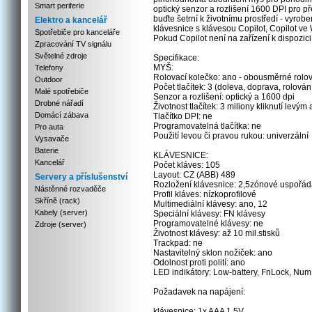
Smart periferie
optický senzor a rozlišení 1600 DPI pro p
buďte šetrní k životnímu prostředí - vyrob
Elektro a kancelář
klávesnice s klávesou Copilot, Copilot ve 
Spotřebiče pro kanceláře
Pokud Copilot není na zařízení k dispozic
Zpracování TV signálu
Světelné zdroje
Specifikace:
MYŠ:
Telefony
Rolovací kolečko: ano - obousměrné rolov
Outdoor
Počet tlačítek: 3 (doleva, doprava, rolován
Malé spotřebiče
Senzor a rozlišení: optický a 1600 dpi
Drobné nářadí
Životnost tlačítek: 3 miliony kliknutí levým
Domácí zábava
Tlačítko DPI: ne
Programovatelná tlačítka: ne
Pro auta
Použití levou či pravou rukou: univerzální
Vysavače
Baterie
KLÁVESNICE:
Kancelář
Počet kláves: 105
Layout: CZ (ABB) 489
Servery a příslušenství
Rozložení klávesnice: 2,5zónové uspořád
Nástěnné rozvaděče
Profil kláves: nízkoprofilové
Skříně (rack)
Multimediální klávesy: ano, 12
Kabely (server)
Speciální klávesy: FN klávesy
Programovatelné klávesy: ne
Zdroje (server)
Životnost klávesy: až 10 mil.stisků
Trackpad: ne
Nastavitelný sklon nožiček: ano
Odolnost proti polití: ano
LED indikátory: Low-battery, FnLock, NumL
Požadavek na napájení:
klávesnice: 1x AAA 1,5V