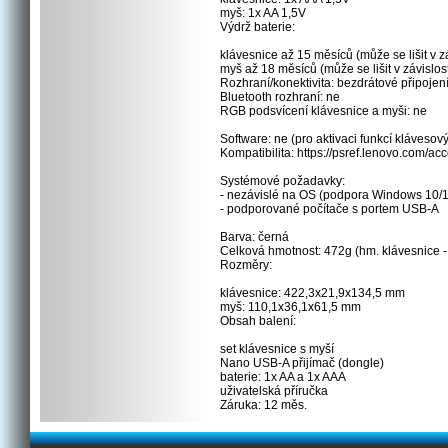
myš: 1x AA 1,5V
Výdrž baterie:
klávesnice až 15 měsíců (může se lišit v z
myš až 18 měsíců (může se lišit v závislos
Rozhraní/konektivita: bezdrátové připoje
Bluetooth rozhraní: ne
RGB podsvícení klávesnice a myši: ne
Software: ne (pro aktivaci funkcí klávesov
Kompatibilita: https://psref.lenovo.com/
Systémové požadavky:
- nezávislé na OS (podpora Windows 10/
- podporované počítače s portem USB-A
Barva: černá
Celková hmotnost: 472g (hm. klávesnice - 
Rozměry:
klávesnice: 422,3x21,9x134,5 mm
myš: 110,1x36,1x61,5 mm
Obsah balení:
set klávesnice s myší
Nano USB-A přijímač (dongle)
baterie: 1x AA a 1x AAA
uživatelská příručka
Záruka: 12 měs.