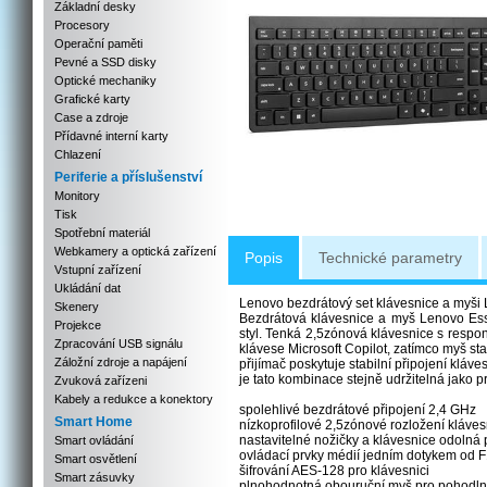
Základní desky
Procesory
Operační paměti
Pevné a SSD disky
Optické mechaniky
Grafické karty
Case a zdroje
Přídavné interní karty
Chlazení
Periferie a příslušenství
Monitory
Tisk
Spotřební materiál
Webkamery a optická zařízení
Popis
Technické parametry
Vstupní zařízení
Ukládání dat
Lenovo bezdrátový set klávesnice a myši 
Skenery
Bezdrátová klávesnice a myš Lenovo Esse
Projekce
styl. Tenká 2,5zónová klávesnice s respon
Zpracování USB signálu
klávese Microsoft Copilot, zatímco myš st
Záložní zdroje a napájení
přijímač poskytuje stabilní připojení kláv
je tato kombinace stejně udržitelná jako pr
Zvuková zařízeni
Kabely a redukce a konektory
spolehlivé bezdrátové připojení 2,4 GHz
Smart Home
nízkoprofilové 2,5zónové rozložení kláve
nastavitelné nožičky a klávesnice odolná pr
Smart ovládání
ovládací prvky médií jedním dotykem od F1
Smart osvětlení
šifrování AES-128 pro klávesnici
Smart zásuvky
plnohodnotná obouruční myš pro pohodlné