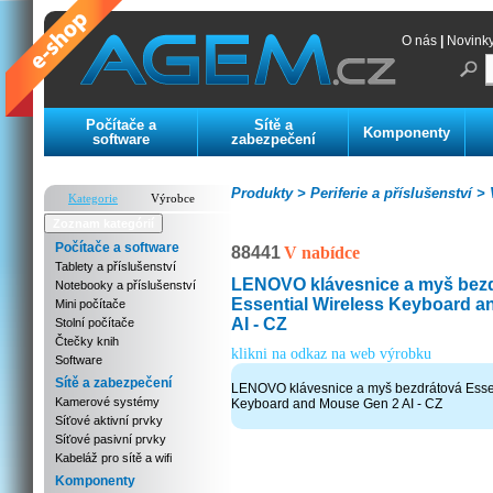
O nás
|
Novink
Počítače a
Sítě a
Komponenty
software
zabezpečení
Produkty >
Periferie a příslušenství >
V
Kategorie
Výrobce
Zoznam kategórií
Počítače a software
88441
V nabídce
Tablety a příslušenství
LENOVO klávesnice a myš bez
Notebooky a příslušenství
Essential Wireless Keyboard 
Mini počítače
AI - CZ
Stolní počítače
Čtečky knih
klikni na odkaz na web výrobku
Software
Sítě a zabezpečení
LENOVO klávesnice a myš bezdrátová Essen
Kamerové systémy
Keyboard and Mouse Gen 2 AI - CZ
Síťové aktivní prvky
Síťové pasivní prvky
Kabeláž pro sítě a wifi
Komponenty