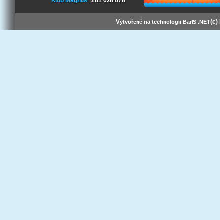
Klub Magnus
281 028 678
V
(c)
ytvořené na technologii BarIS .NET