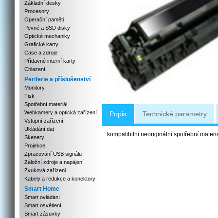
Základní desky
Procesory
Operační paměti
Pevné a SSD disky
Optické mechaniky
Grafické karty
Case a zdroje
Přídavné interní karty
Chlazení
Periferie a příslušenství
Monitory
Tisk
Spotřební materiál
Webkamery a optická zařízení
Popis
Technické parametry
Vstupní zařízení
Ukládání dat
kompatibilní neoriginální spotřební materi
Skenery
Projekce
Zpracování USB signálu
Záložní zdroje a napájení
Zvuková zařízeni
Kabely a redukce a konektory
Smart Home
Smart ovládání
Smart osvětlení
Smart zásuvky