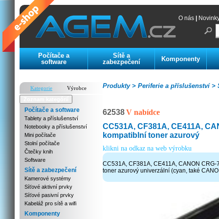
O nás
|
Novink
Počítače a
Sítě a
Komponenty
software
zabezpečení
Produkty >
Periferie a příslušenství >
S
Kategorie
Výrobce
Zoznam kategórií
Počítače a software
62538
V nabídce
Tablety a příslušenství
CC531A, CF381A, CE411A, C
Notebooky a příslušenství
kompatiblní toner azurový
Mini počítače
Stolní počítače
klikni na odkaz na web výrobku
Čtečky knih
Software
CC531A, CF381A, CE411A, CANON CRG-71
Sítě a zabezpečení
toner azurový univerzální (cyan, také C
Kamerové systémy
Síťové aktivní prvky
Síťové pasivní prvky
Kabeláž pro sítě a wifi
Komponenty