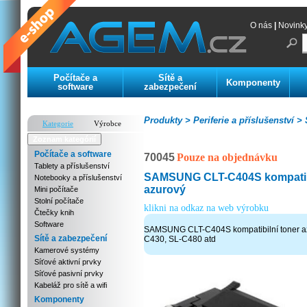
O nás
|
Novink
Počítače a
Sítě a
Komponenty
software
zabezpečení
Produkty >
Periferie a příslušenství >
S
Kategorie
Výrobce
Zoznam kategórií
Počítače a software
70045
Pouze na objednávku
Tablety a příslušenství
SAMSUNG CLT-C404S kompatibi
Notebooky a příslušenství
azurový
Mini počítače
Stolní počítače
klikni na odkaz na web výrobku
Čtečky knih
Software
SAMSUNG CLT-C404S kompatibilní toner az
Sítě a zabezpečení
C430, SL-C480 atd
Kamerové systémy
Síťové aktivní prvky
Síťové pasivní prvky
Kabeláž pro sítě a wifi
Komponenty