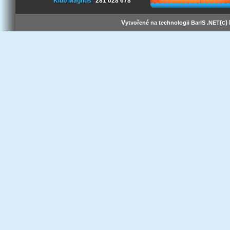
Klub Magnus
281 028 678
V
(c)
ytvořené na technologii BarIS .NET