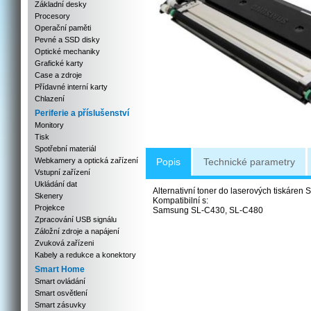
Základní desky
Procesory
Operační paměti
Pevné a SSD disky
Optické mechaniky
Grafické karty
Case a zdroje
Přídavné interní karty
Chlazení
Periferie a příslušenství
Monitory
Tisk
Spotřební materiál
Webkamery a optická zařízení
Popis
Technické parametry
Vstupní zařízení
Ukládání dat
Alternativní toner do laserových tiskáren
Skenery
Kompatibilní s:
Projekce
Samsung SL-C430, SL-C480
Zpracování USB signálu
Záložní zdroje a napájení
Zvuková zařízeni
Kabely a redukce a konektory
Smart Home
Smart ovládání
Smart osvětlení
Smart zásuvky