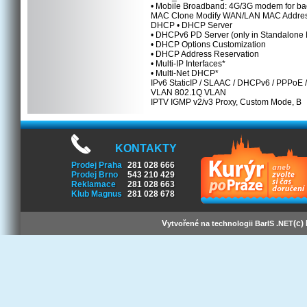
• Mobile Broadband: 4G/3G modem for ba
MAC Clone Modify WAN/LAN MAC Addre
DHCP • DHCP Server
• DHCPv6 PD Server (only in Standalone
• DHCP Options Customization
• DHCP Address Reservation
• Multi-IP Interfaces*
• Multi-Net DHCP*
IPv6 StaticIP / SLAAC / DHCPv6 / PPPoE 
VLAN 802.1Q VLAN
IPTV IGMP v2/v3 Proxy, Custom Mode, B
KONTAKTY
Prodej Praha
281 028 666
Prodej Brno
543 210 429
Reklamace
281 028 663
Klub Magnus
281 028 678
V
(c)
ytvořené na technologii BarIS .NET