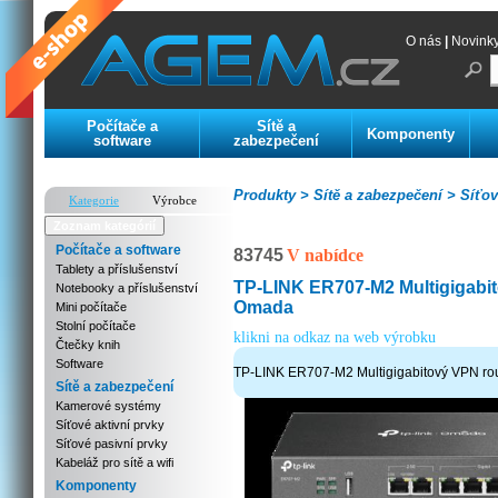
O nás
|
Novink
Počítače a
Sítě a
Komponenty
software
zabezpečení
Produkty >
Sítě a zabezpečení >
Síťov
Kategorie
Výrobce
Zoznam kategórií
Počítače a software
83745
V nabídce
Tablety a příslušenství
TP-LINK ER707-M2 Multigigabi
Notebooky a příslušenství
Omada
Mini počítače
Stolní počítače
klikni na odkaz na web výrobku
Čtečky knih
Software
TP-LINK ER707-M2 Multigigabitový VPN ro
Sítě a zabezpečení
Kamerové systémy
Síťové aktivní prvky
Síťové pasivní prvky
Kabeláž pro sítě a wifi
Komponenty