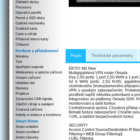
Základní desky
Procesory
Operační paměti
Pevné a SSD disky
Optické mechaniky
Grafické karty
Case a zdroje
Přídavné interní karty
Chlazení
Periferie a příslušenství
Popis
Technické parametry
Monitory
Tisk
Spotřební materiál
ER707-M2 New
Webkamery a optická zařízení
Multigigabitový VPN router Omada
Dva 2,5G porty: 1 port 2,5G WAN a 1 por
Vstupní zařízení
Až 6 WAN portů: 2,5G RJ45, gigabitové
Ukládání dat
vícelinkového širokopásmového připojení
Skenery
VPN s vysokým zabezpečením: Protokol
Projekce
prostředí napříč několika pobočkami a pr
Zpracování USB signálu
Integrováno do platformy Omada SDN: Podp
monitorování a další funkce.
Záložní zdroje a napájení
Centralizovaná správa: Cloudový přístu
Zvuková zařízeni
Bohaté funkce zabezpečení: Chraňte svou s
Kabely a redukce a konektory
/ URL a dalších bezpečnostních funkcí.
Smart Home
SECURITY
Smart ovládání
Access Control Source/Destination IP Ba
Smart osvětlení
Filtering • WEB Group Filtering§
Smart zásuvky
• URL Filtering