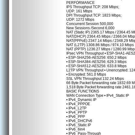
PERFORMANCE
IPS Throughput TCP: 208 Mbps;
UDP: 161 Mbps
DPI Throughput TCP: 1823 Mbps;
UDP: 1272 Mbps
Concurrent Session 500,000
New Sessions /Second 6,000
NAT (Static IP) 2365.17 Mbps / 2364.45 
NAT(DHCP) 2364.45 Mbps / 2366.04 Mbp
NAT(PPPoE) 2347.14 Mbps / 2348.29 Mb
NAT (L2TP) 1308.86 Mbps / 974.10 Mbps
NAT (PPTP) 1236.27 Mbps / 1280.99 Mbp
IPsec VPN Throughput • ESP-SHA1-AES2
• ESP-SHA256-AES256: 650.2 Mbps
• ESP-SHA384-AES256: 629.3 Mbps
• ESP-SHA512-AES256: 633.8 Mbps
L2TP VPN Throughput • Unencrypted: 12
• Encrypted: 561.0 Mbps
SSL VPN Throughput 132.24 Mbps
66 Byte Packet forwarding rate 1832.69 
1,518 Byte Packet forwarding rate 2461.
BASIC FUNCTIONS
WAN Connection Type • IPv4_Static IP
• IPv4_Dynamic IP
• IPv4_PPPOE
• IPv4_L2TP
• IPv4_PPTP
• IPv6_PPP
• IPv6_DHCPv6
• IPv6_Static IP
• IPv6_6in4
• IPv6_Pass-Through