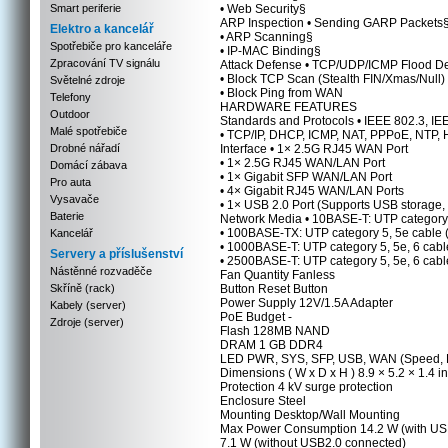
Smart periferie
• Web Security§
ARP Inspection • Sending GARP Packets
Elektro a kancelář
• ARP Scanning§
Spotřebiče pro kanceláře
• IP-MAC Binding§
Zpracování TV signálu
Attack Defense • TCP/UDP/ICMP Flood D
• Block TCP Scan (Stealth FIN/Xmas/Null)
Světelné zdroje
• Block Ping from WAN
Telefony
HARDWARE FEATURES
Outdoor
Standards and Protocols • IEEE 802.3, I
Malé spotřebiče
• TCP/IP, DHCP, ICMP, NAT, PPPoE, NTP
Drobné nářadí
Interface • 1× 2.5G RJ45 WAN Port
• 1× 2.5G RJ45 WAN/LAN Port
Domácí zábava
• 1× Gigabit SFP WAN/LAN Port
Pro auta
• 4× Gigabit RJ45 WAN/LAN Ports
Vysavače
• 1× USB 2.0 Port (Supports USB storage,
Baterie
Network Media • 10BASE-T: UTP category 
• 100BASE-TX: UTP category 5, 5e cable
Kancelář
• 1000BASE-T: UTP category 5, 5e, 6 cab
Servery a příslušenství
• 2500BASE-T: UTP category 5, 5e, 6 cab
Nástěnné rozvaděče
Fan Quantity Fanless
Skříně (rack)
Button Reset Button
Power Supply 12V/1.5A Adapter
Kabely (server)
PoE Budget -
Zdroje (server)
Flash 128MB NAND
DRAM 1 GB DDR4
LED PWR, SYS, SFP, USB, WAN (Speed, Li
Dimensions ( W x D x H ) 8.9 × 5.2 × 1.4 
Protection 4 kV surge protection
Enclosure Steel
Mounting Desktop/Wall Mounting
Max Power Consumption 14.2 W (with US
7.1 W (without USB2.0 connected)