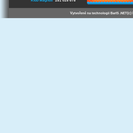
Klub Magnus
281 028 678
V
(c)
ytvořené na technologii BarIS .NET