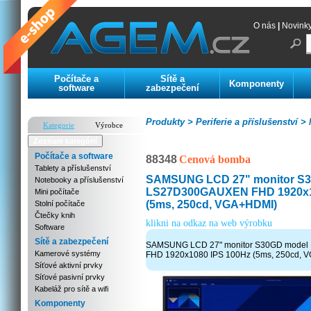
O nás
|
Novink
Počítače a
Sítě a
Komponenty
software
zabezpečení
Produkty >
Periferie a příslušenství >
Kategorie
Výrobce
Zoznam kategórií
Počítače a software
88348
Cenová bomba
Tablety a příslušenství
SAMSUNG LCD 27" monitor S
Notebooky a příslušenství
LS27D300GAUXEN FHD 1920x1
Mini počítače
(5ms, 250cd, VGA+HDMI)
Stolní počítače
Čtečky knih
klikni na odkaz na web výrobku
Software
Sítě a zabezpečení
SAMSUNG LCD 27" monitor S30GD mode
Kamerové systémy
FHD 1920x1080 IPS 100Hz (5ms, 250cd, 
Síťové aktivní prvky
Síťové pasivní prvky
Kabeláž pro sítě a wifi
Komponenty