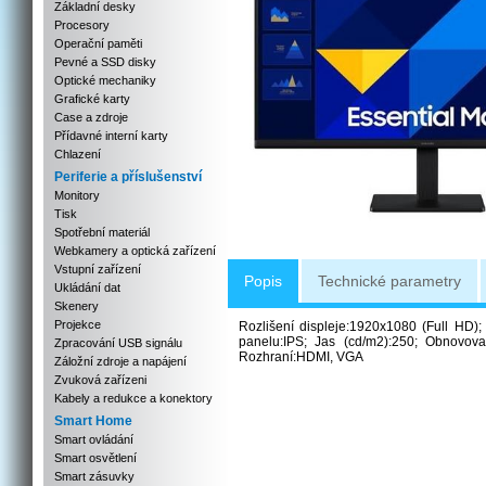
Základní desky
Procesory
Operační paměti
Pevné a SSD disky
Optické mechaniky
Grafické karty
Case a zdroje
Přídavné interní karty
Chlazení
Periferie a příslušenství
Monitory
Tisk
Spotřební materiál
Webkamery a optická zařízení
Vstupní zařízení
Popis
Technické parametry
Ukládání dat
Skenery
Projekce
Rozlišení displeje:1920x1080 (Full HD);
panelu:IPS; Jas (cd/m2):250; Obnovova
Zpracování USB signálu
Rozhraní:HDMI, VGA
Záložní zdroje a napájení
Zvuková zařízeni
Kabely a redukce a konektory
Smart Home
Smart ovládání
Smart osvětlení
Smart zásuvky