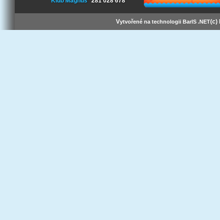
Klub Magnus
281 028 678
V
(c)
ytvořené na technologii BarIS .NET