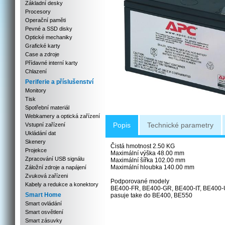
Základní desky
Procesory
Operační paměti
Pevné a SSD disky
Optické mechaniky
Grafické karty
Case a zdroje
Přídavné interní karty
Chlazení
Periferie a příslušenství
Monitory
Tisk
Spotřební materiál
Webkamery a optická zařízení
Popis
Technické parametry
Vstupní zařízení
Ukládání dat
Skenery
Čistá hmotnost 2.50 KG
Projekce
Maximální výška 48.00 mm
Zpracování USB signálu
Maximální šířka 102.00 mm
Maximální hloubka 140.00 mm
Záložní zdroje a napájení
Zvuková zařízeni
Podporované modely
Kabely a redukce a konektory
BE400-FR, BE400-GR, BE400-IT, BE400
Smart Home
pasuje take do BE400, BE550
Smart ovládání
Smart osvětlení
Smart zásuvky