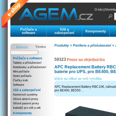
O nás
|
Novink
Počítače a
Sítě a
Komponenty
software
zabezpečení
Produkty >
Periferie a příslušenství >
Z
Kategorie
Výrobce
Zoznam kategórií
Počítače a software
59323
Pouze na objednávku
Tablety a příslušenství
APC Replacement Battery RBC
Notebooky a příslušenství
baterie pro UPS, pro BE400, BE5
Mini počítače
Stolní počítače
klikni na odkaz na web výrobku
Čtečky knih
Software
APC Replacement Battery RBC106, náhradn
Sítě a zabezpečení
pro BE400, BE550 ...
Kamerové systémy
Síťové aktivní prvky
Síťové pasivní prvky
Kabeláž pro sítě a wifi
Komponenty