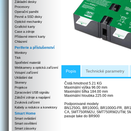
Základní desky
Procesory
Operační paměti
Pevné a SSD disky
Optické mechaniky
Grafické karty
Case a zdroje
Přídavné interní karty
Chlazení
Periferie a příslušenství
Monitory
Tisk
Spotřební materiál
Webkamery a optická zařízení
Popis
Technické parametry
Vstupní zařízení
Ukládání dat
Skenery
Čistá hmotnost 5.21 KG
Maximální výška 96.00 mm
Projekce
Maximální šířka 184.00 mm
Zpracování USB signálu
Maximální hloubka 225.00 mm
Záložní zdroje a napájení
Zvuková zařízeni
Podporované modely
Kabely a redukce a konektory
BN1250G, BR1000G, BR1000G-FR, BR1
CA, SMT750RM2U, SMT750RM2UTW, S
Smart Home
pasuje take do BR900
Smart ovládání
Smart osvětlení
Smart zásuvky