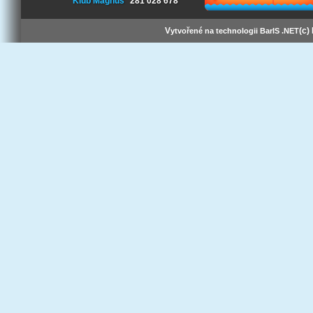
Klub Magnus
281 028 678
V
(c)
ytvořené na technologii BarIS .NET