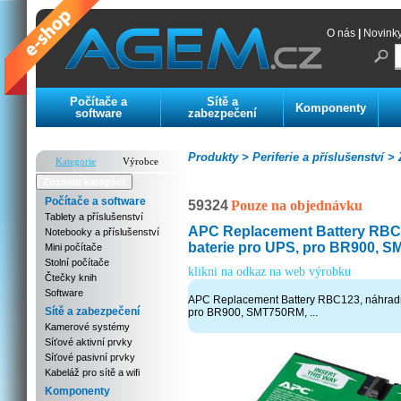
O nás
|
Novink
Počítače a
Sítě a
Komponenty
software
zabezpečení
Produkty >
Periferie a příslušenství >
Z
Kategorie
Výrobce
Zoznam kategórií
Počítače a software
59324
Pouze na objednávku
Tablety a příslušenství
APC Replacement Battery RBC
Notebooky a příslušenství
baterie pro UPS, pro BR900, SM
Mini počítače
Stolní počítače
klikni na odkaz na web výrobku
Čtečky knih
Software
APC Replacement Battery RBC123, náhradn
Sítě a zabezpečení
pro BR900, SMT750RM, ...
Kamerové systémy
Síťové aktivní prvky
Síťové pasivní prvky
Kabeláž pro sítě a wifi
Komponenty