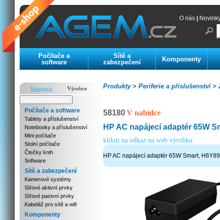
O nás
|
Novink
Počítače a
Sítě a
Komponenty
software
zabezpečení
Produkty >
Periferie a příslušenství >
Z
Kategorie
Výrobce
Zoznam kategórií
Počítače a software
58180
V nabídce
Tablety a příslušenství
HP AC napájecí adaptér 65W S
Notebooky a příslušenství
Mini počítače
klikni na odkaz na web výrobku
Stolní počítače
Čtečky knih
HP AC napájecí adaptér 65W Smart, H6Y8
Software
Sítě a zabezpečení
Kamerové systémy
Síťové aktivní prvky
Síťové pasivní prvky
Kabeláž pro sítě a wifi
Komponenty