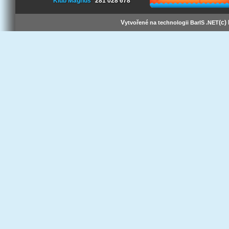
Klub Magnus
281 028 678
V
(c)
ytvořené na technologii BarIS .NET