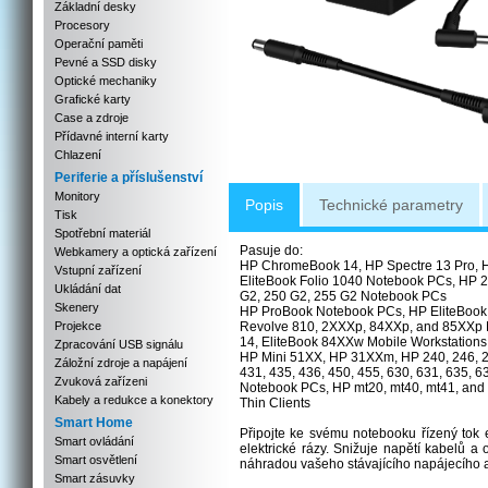
Základní desky
Procesory
Operační paměti
Pevné a SSD disky
Optické mechaniky
Grafické karty
Case a zdroje
Přídavné interní karty
Chlazení
Periferie a příslušenství
Monitory
Popis
Technické parametry
Tisk
Spotřební materiál
Pasuje do:
Webkamery a optická zařízení
HP ChromeBook 14, HP Spectre 13 Pro, H
Vstupní zařízení
EliteBook Folio 1040 Notebook PCs, HP 2
Ukládání dat
G2, 250 G2, 255 G2 Notebook PCs
Skenery
HP ProBook Notebook PCs, HP EliteBook 
Projekce
Revolve 810, 2XXXp, 84XXp, and 85XXp
14, EliteBook 84XXw Mobile Workstations
Zpracování USB signálu
HP Mini 51XX, HP 31XXm, HP 240, 246, 24
Záložní zdroje a napájení
431, 435, 436, 450, 455, 630, 631, 635, 6
Zvuková zařízeni
Notebook PCs, HP mt20, mt40, mt41, and
Kabely a redukce a konektory
Thin Clients
Smart Home
Připojte ke svému notebooku řízený tok 
Smart ovládání
elektrické rázy. Snižuje napětí kabelů a 
Smart osvětlení
náhradou vašeho stávajícího napájecího ad
Smart zásuvky