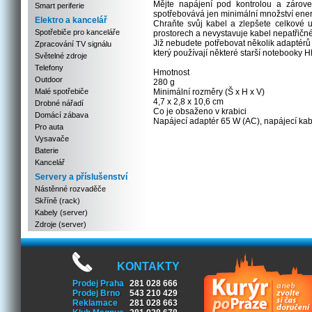
Mějte napájení pod kontrolou a zároveň
Smart periferie
spotřebovává jen minimální množství energ
Elektro a kancelář
Chraňte svůj kabel a zlepšete celkové 
Spotřebiče pro kanceláře
prostorech a nevystavuje kabel nepatřič
Již nebudete potřebovat několik adaptér
Zpracování TV signálu
který používají některé starší notebooky H
Světelné zdroje
Telefony
Hmotnost
Outdoor
280 g
Malé spotřebiče
Minimální rozměry (Š x H x V)
4,7 x 2,8 x 10,6 cm
Drobné nářadí
Co je obsaženo v krabici
Domácí zábava
Napájecí adaptér 65 W (AC), napájecí kabe
Pro auta
Vysavače
Baterie
Kancelář
Servery a příslušenství
Nástěnné rozvaděče
Skříně (rack)
Kabely (server)
Zdroje (server)
KONTAKTY
Prodej Praha
281 028 666
Prodej Brno
543 210 429
Reklamace
281 028 663