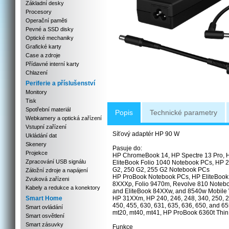
Základní desky
Procesory
Operační paměti
Pevné a SSD disky
Optické mechaniky
Grafické karty
Case a zdroje
Přídavné interní karty
Chlazení
Periferie a příslušenství
Monitory
Tisk
Spotřební materiál
Popis
Technické parametry
Webkamery a optická zařízení
Vstupní zařízení
Síťový adaptér HP 90 W
Ukládání dat
Skenery
Pasuje do:
Projekce
HP ChromeBook 14, HP Spectre 13 Pro, H
Zpracování USB signálu
EliteBook Folio 1040 Notebook PCs, HP 2
G2, 250 G2, 255 G2 Notebook PCs
Záložní zdroje a napájení
HP ProBook Notebook PCs, HP EliteBook
Zvuková zařízeni
8XXXp, Folio 9470m, Revolve 810 Noteb
Kabely a redukce a konektory
and EliteBook 84XXw, and 8540w Mobile 
Smart Home
HP 31XXm, HP 240, 246, 248, 340, 250, 25
450, 455, 630, 631, 635, 636, 650, and 
Smart ovládání
mt20, mt40, mt41, HP ProBook 6360t Thin
Smart osvětlení
Smart zásuvky
Funkce