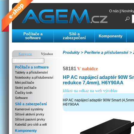
O nás
|
Novink
Počítače a
Sítě a
Komponenty
software
zabezpečení
Produkty >
Periferie a příslušenství >
Z
Kategorie
Výrobce
Zoznam kategórií
Počítače a software
58181
V nabídce
Tablety a příslušenství
HP AC napájecí adaptér 90W S
Notebooky a příslušenství
redukce 7,4mm), H6Y90AA
Mini počítače
Stolní počítače
klikni na odkaz na web výrobku
Čtečky knih
Software
HP AC napájecí adaptér 90W Smart (4,5mm
Sítě a zabezpečení
H6Y90AA
Kamerové systémy
Síťové aktivní prvky
Síťové pasivní prvky
Kabeláž pro sítě a wifi
Komponenty