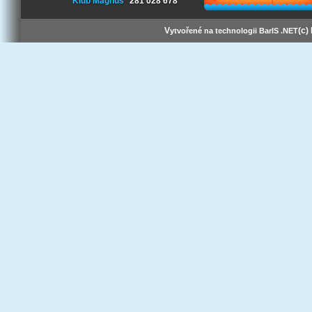
Klub Magnus
281 028 678
V
(c)
ytvořené na technologii BarIS .NET