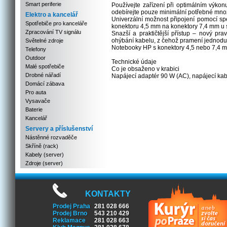
Smart periferie
Používejte zařízení při optimálním výko
odebírejte pouze minimální potřebné množ
Elektro a kancelář
Univerzální možnost připojení pomocí s
Spotřebiče pro kanceláře
konektoru 4,5 mm na konektory 7,4 mm u s
Zpracování TV signálu
Snazší a praktičtější přístup – nový p
ohýbání kabelu, z čehož pramení jednodušš
Světelné zdroje
Notebooky HP s konektory 4,5 nebo 7,4 
Telefony
Outdoor
Technické údaje
Malé spotřebiče
Co je obsaženo v krabici
Drobné nářadí
Napájecí adaptér 90 W (AC), napájecí kab
Domácí zábava
Pro auta
Vysavače
Baterie
Kancelář
Servery a příslušenství
Nástěnné rozvaděče
Skříně (rack)
Kabely (server)
Zdroje (server)
KONTAKTY
Prodej Praha
281 028 666
Prodej Brno
543 210 429
Reklamace
281 028 663