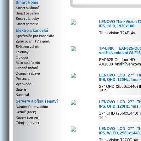
Smart Home
Smart ovládání
Smart osvětlení
Smart zásuvky
LENOVO ThinkVision T2
Smart periferie
IPS, 16:9, 1920x108
Elektro a kancelář
ThinkVision T24D-4v
Spotřebiče pro kanceláře
Zpracování TV signálu
Typ obrazovky: IPS
Podsvícení: WLED
Světelné zdroje
TP-LINK EAP625-Ou
Úh...
Telefony
vnitřní/venkovní Wi-Fi 6
Outdoor
EAP625-Outdoor HD
Malé spotřebiče
AX1800 vnitřní/venkovn
Drobné nářadí
bod
Wi...
Domácí zábava
LENOVO LCD 27" Thin
Pro auta
IPS, QHD, 120Hz, 4ms,
Vysavače
27" QHD (2560x1440) IPS
Baterie
16:9
Kancelář
Extreme mode 4 ms res..
Servery a příslušenství
LENOVO LCD 27" Thin
IPS, QHD, 120Hz, 4ms,
Nástěnné rozvaděče
Skříně (rack)
27" QHD (2560x1440) IP
Kabely (server)
16:9
Extreme mode 4 ms resp.
Zdroje (server)
LENOVO LCD 27" Thin
IPS, WLED, 2560x1440,
ThinkVision T27QD-4v