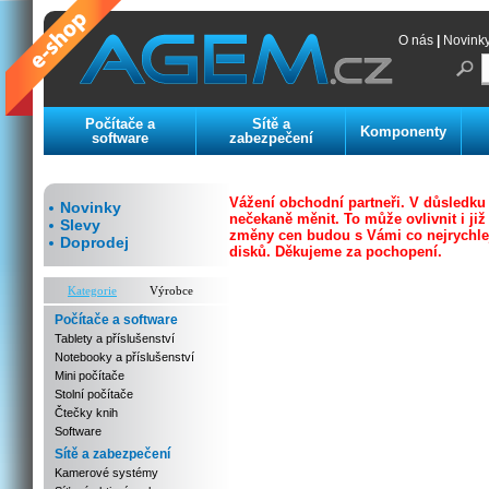
O nás
|
Novink
Počítače a
Sítě a
Komponenty
software
zabezpečení
Vážení obchodní partneři. V důsledku
Novinky
nečekaně měnit. To může ovlivnit i j
Slevy
změny cen budou s Vámi co nejrychleji
Doprodej
disků.
Děkujeme za pochopení.
Kategorie
Výrobce
Počítače a software
Tablety a příslušenství
Notebooky a příslušenství
Mini počítače
Stolní počítače
Čtečky knih
Software
Sítě a zabezpečení
Kamerové systémy