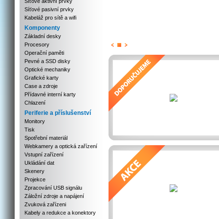
Síťové aktivní prvky
Síťové pasivní prvky
Kabeláž pro sítě a wifi
Komponenty
Základní desky
Procesory
Previous
Next
Stop
Operační paměti
Pevné a SSD disky
Optické mechaniky
Grafické karty
Case a zdroje
Přídavné interní karty
Chlazení
Periferie a příslušenství
Monitory
Tisk
Spotřební materiál
Webkamery a optická zařízení
Vstupní zařízení
Ukládání dat
Skenery
Projekce
Zpracování USB signálu
Záložní zdroje a napájení
Zvuková zařízeni
Kabely a redukce a konektory