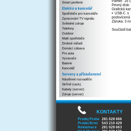
Paměť: 16
Smart periferie
Pevný disk
Elektro a kancelář
Grafická kar
• USB-C s T
Spotřebiče pro kanceláře
podsvícená 
Zpracování TV signálu
Záruka: 3 r
Světelné zdroje
Telefony
Součástí bal
Outdoor
Malé spotřebiče
Drobné nářadí
Domácí zábava
Pro auta
Vysavače
Baterie
Kancelář
Servery a příslušenství
Nástěnné rozvaděče
Skříně (rack)
Kabely (server)
Zdroje (server)
KONTAKTY
Prodej Praha
281 028 666
Prodej Brno
543 210 429
Reklamace
281 028 663