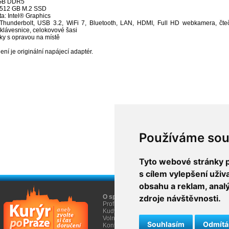
 GB DDR5
: 512 GB M.2 SSD
ta: Intel® Graphics
hunderbolt, USB 3.2, WiFi 7, Bluetooth, LAN, HDMI, Full HD webkamera, čtečk
klávesnice, celokovové šasi
oky s opravou na místě
ení je originální napájecí adaptér.
Používáme sou
Tyto webové stránky po
s cílem vylepšení uži
obsahu a reklam, anal
O společnosti
zdroje návštěvnosti.
O nákupu
Profil firmy AGEM
Obchodní informace
Kudy k nám
Informace Cookies
Volná místa
Souhlasím
Odmít
Kontakty