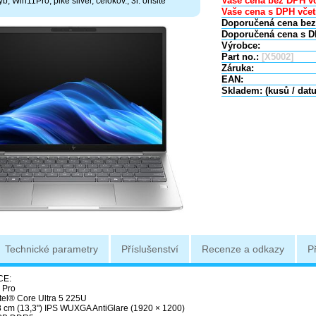
Vaše cena bez DPH vč
yb, Win11Pro, pike silver, celokov., 3r. onsite
Vaše cena s DPH včet
Doporučená cena bez
Doporučená cena s D
Výrobce:
Part no.:
[X5002]
Záruka:
EAN:
Skladem: (kusů / dat
Technické parametry
Příslušenství
Recenze a odkazy
P
CE:
 Pro
ntel® Core Ultra 5 225U
,8 cm (13,3") IPS WUXGA AntiGlare (1920 × 1200)