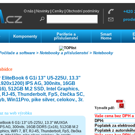
O nás
|
Novinky
|
Ceníky
|
Obchodní podmínky
+420 
prod
Periferie a
Smart
E
Komponenty
í
příslušenství
Home
k
očítače a software >
Notebooky a příslušenství >
Notebooky
abídce
EliteBook 6 G1i 13" U5-225U, 13.3"
20x1200) IPS AG, 300nits, 16GB
6), 512GB M.2 SSD, Intel Graphics,
, RJ-45, Thunderbolt, FpS, čtečka SC,
yb, Win11Pro, pike silver, celokov., 3r.
Vytvořit pdf:
kaz na web výrobku
Vaše cena bez DPH a 
DPH:
teBook 6 G1i 13" U5-225U, 13.3" WUXGA
Poplatek za elektroo
IPS AG, 300nits, 16GB DDR5 (1x16), 512GB M.2
Poplatek z autorskéh
phics, WiFi 7, BT, RJ-45, Thunderbolt, FpS, čtečka