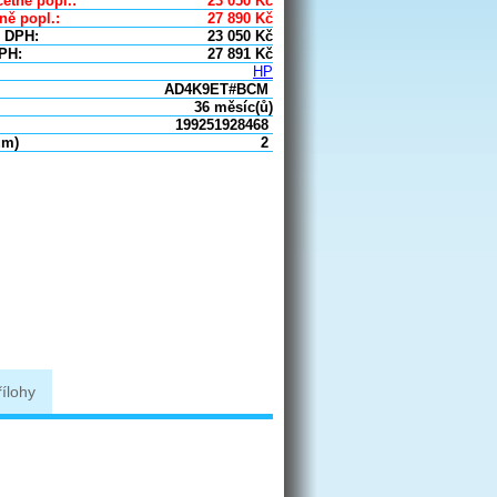
etně popl.:
23 050
Kč
ně popl.:
27 890
Kč
 DPH:
23 050
Kč
PH:
27 891
Kč
HP
AD4K9ET#BCM
36 měsíc(ů)
199251928468
um)
2
řílohy