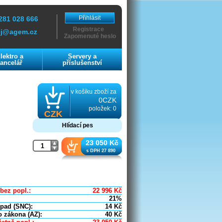
Přihlásit
281 028 666
Registrace
ej@agem.cz
Zapomenuté heslo
lektro a
Servery a
ancelář
příslušenství
v košíku zboží za
0CZK
položek: 0
CZK
Hlídací pes
23 050 Kč
s DPH 27 890
bez popl.:
22 996
Kč
21%
dpad (SNC):
14
Kč
o zákona (AZ):
40
Kč