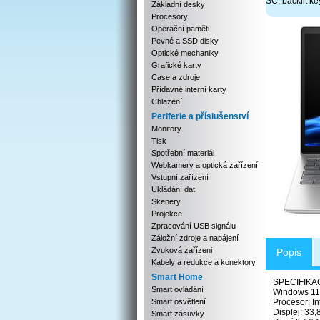
SC, backlit ke
Základní desky
Procesory
Operační paměti
Pevné a SSD disky
Optické mechaniky
Grafické karty
Case a zdroje
Přídavné interní karty
Chlazení
Periferie a příslušenství
Monitory
Tisk
Spotřební materiál
Webkamery a optická zařízení
Vstupní zařízení
Ukládání dat
Skenery
Projekce
Zpracování USB signálu
Záložní zdroje a napájení
Zvuková zařízeni
Popis
Kabely a redukce a konektory
Smart Home
SPECIFIKA
Smart ovládání
Windows 11
Smart osvětlení
Procesor: I
Displej: 33
Smart zásuvky