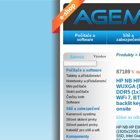
Počítače a
Sítě a
software
zabezpečen
Produkty >
P
Kategorie
Výrobce
Zoznam kategórií
Počítače a software
87189
V n
Tablety a příslušenství
HP NB HP 
Notebooky a příslušenství
WUXGA (19
Mini počítače
DDR5 (1x1
Stolní počítače
WiFi 7, BT
Čtečky knih
Software
backlit ke
onsite
Sítě a zabezpečení
Kamerové systémy
klikni na od
Síťové aktivní prvky
Síťové pasivní prvky
HP NB HP Eli
Kabeláž pro sítě a wifi
(1920x1200) 
SSD, Intel Gra
Komponenty