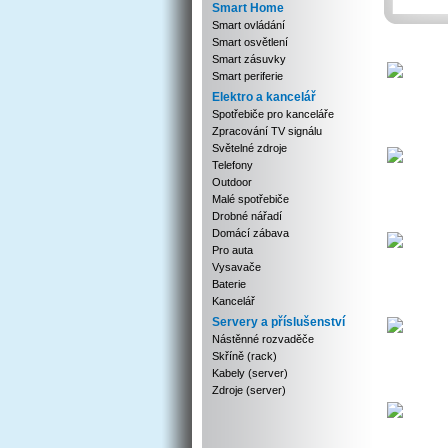
Smart Home
Smart ovládání
Smart osvětlení
Smart zásuvky
Smart periferie
Elektro a kancelář
Spotřebiče pro kanceláře
Zpracování TV signálu
Světelné zdroje
Telefony
Outdoor
Malé spotřebiče
Drobné nářadí
Domácí zábava
Pro auta
Vysavače
Baterie
Kancelář
Servery a příslušenství
Nástěnné rozvaděče
Skříně (rack)
Kabely (server)
Zdroje (server)