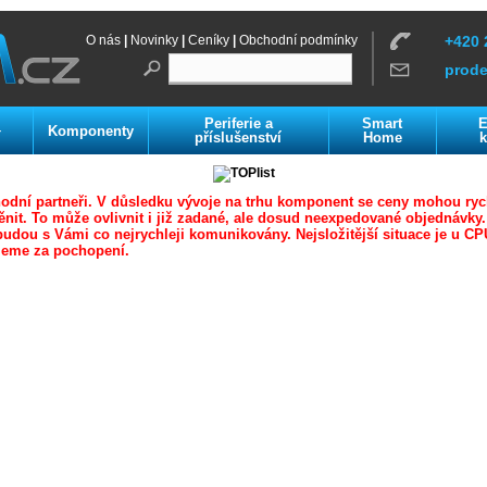
O nás
|
Novinky
|
Ceníky
|
Obchodní podmínky
+420 
prod
Periferie a
Smart
E
Komponenty
í
příslušenství
Home
k
odní partneři. V důsledku vývoje na trhu komponent se ceny mohou ryc
nit. To může ovlivnit i již zadané, ale dosud neexpedované objednávky
udou s Vámi co nejrychleji komunikovány. Nejsložitější situace je u CP
jeme za pochopení.