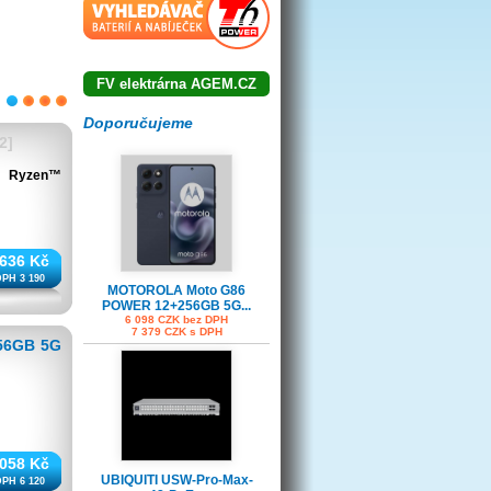
FV elektrárna AGEM.CZ
1
2
3
4
Doporučujeme
2]
5 Ryzen™
 636 Kč
DPH 3 190
MOTOROLA Moto G86
POWER 12+256GB 5G...
6 098 CZK bez DPH
7 379 CZK s DPH
56GB 5G
 058 Kč
UBIQUITI USW-Pro-Max-
DPH 6 120