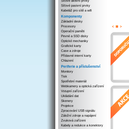
Síťové aktivní prvky
Síťové pasivní prvky
Kabeláž pro sítě a wifi
Komponenty
Základní desky
Procesory
Previous
Next
Stop
Operační paměti
Pevné a SSD disky
Optické mechaniky
Grafické karty
Case a zdroje
Přídavné interní karty
Chlazení
Periferie a příslušenství
Monitory
Tisk
Spotřební materiál
Webkamery a optická zařízení
Vstupní zařízení
Ukládání dat
Skenery
Projekce
Zpracování USB signálu
Záložní zdroje a napájení
Zvuková zařízeni
Kabely a redukce a konektory