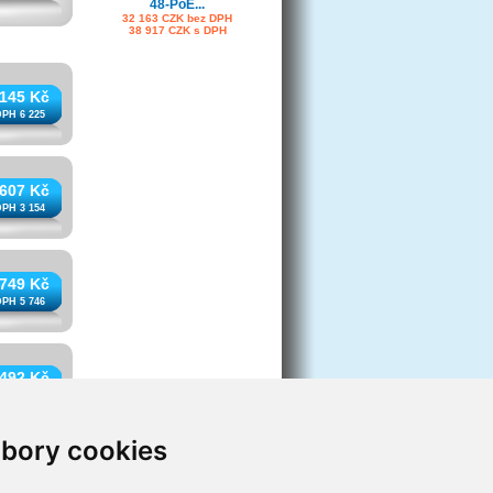
48-PoE...
32 163 CZK bez DPH
38 917 CZK s DPH
 145 Kč
DPH 6 225
 607 Kč
DPH 3 154
 749 Kč
DPH 5 746
 492 Kč
PH 10 275
bory cookies
 192 Kč
DPH 7 492