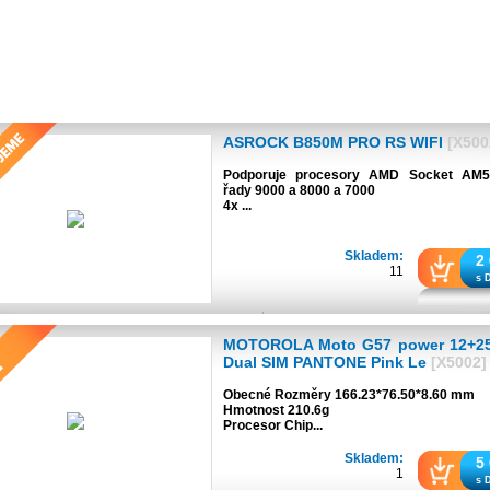
ASROCK B850M PRO RS WIFI
[X500
Podporuje procesory AMD Socket AM
řady 9000 a 8000 a 7000
4x ...
Skladem:
2
11
s 
MOTOROLA Moto G57 power 12+2
Dual SIM PANTONE Pink Le
[X5002]
Obecné Rozměry 166.23*76.50*8.60 mm
Hmotnost 210.6g
Procesor Chip...
Skladem:
5
1
s 