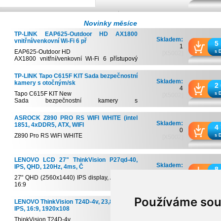
Novinky měsíce
TP-LINK EAP625-Outdoor HD AX1800
Skladem:
vnitřní/venkovní Wi-Fi 6 př
5
1
EAP625-Outdoor HD
s 
[X5002]
AX1800 vnitřní/venkovní Wi-Fi 6 přístupový
bod
Wi...
TP-LINK Tapo C615F KIT Sada bezpečnostní
Skladem:
kamery s otočným/sk
2
4
Tapo C615F KIT New
s 
[X5002]
Sada bezpečnostní kamery s
otočným/sklopným světlome...
ASROCK Z890 PRO RS WIFI WHITE (intel
Skladem:
1851, 4xDDR5, ATX, WIFI
4
0
Z890 Pro RS WiFi WHITE
s 
[X5002]
Podporuje procesory Intel® Core ™ Ultra (řa...
LENOVO LCD 27" ThinkVision P27qd-40,
Skladem:
IPS, QHD, 120Hz, 4ms, Č
8
4
27" QHD (2560x1440) IPS display, Anti-glare,
s D
[X5002]
16:9
Extreme mode 4 ms res...
Používáme sou
LENOVO ThinkVision T24D-4v, 23,8", WLED,
Skladem:
IPS, 16:9, 1920x108
6
2
ThinkVision T24D-4v
s 