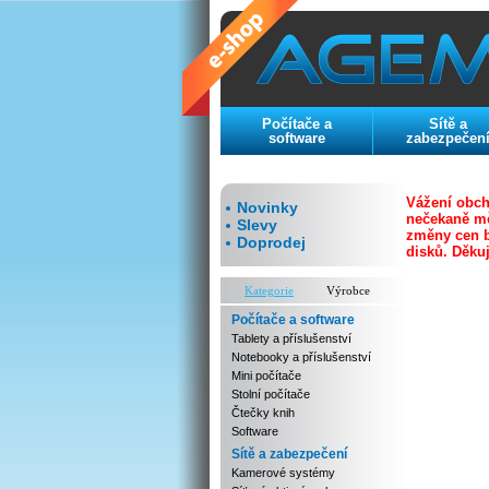
Počítače a
Sítě a
software
zabezpečen
Vážení obch
Novinky
nečekaně mě
Slevy
změny cen b
Doprodej
disků.
Děku
Kategorie
Výrobce
Počítače a software
Tablety a příslušenství
Notebooky a příslušenství
Mini počítače
Stolní počítače
Čtečky knih
Software
Sítě a zabezpečení
Kamerové systémy