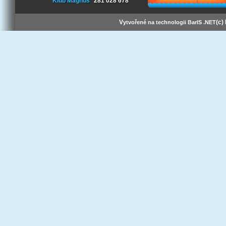
Klub Magnus
281 028 678
V
(c)
ytvořené na technologii BarIS .NET