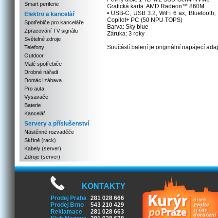
Smart periferie
Grafická karta: AMD Radeon™ 860M
• USB-C, USB 3.2, WiFi 6 ax, Bluetooth
Elektro a kancelář
Copilot+ PC (50 NPU TOPS)
Spotřebiče pro kanceláře
Barva: Sky blue
Zpracování TV signálu
Záruka: 3 roky
Světelné zdroje
Součástí balení je originální napájecí adap
Telefony
Outdoor
Malé spotřebiče
Drobné nářadí
Domácí zábava
Pro auta
Vysavače
Baterie
Kancelář
Servery a příslušenství
Nástěnné rozvaděče
Skříně (rack)
Kabely (server)
Zdroje (server)
KONTAKTY
Prodej Praha
281 028 666
Prodej Brno
543 210 429
Reklamace
281 028 663