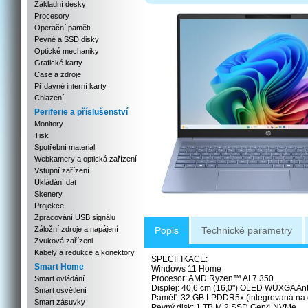
Základní desky
Procesory
Operační paměti
Pevné a SSD disky
Optické mechaniky
Grafické karty
Case a zdroje
Přídavné interní karty
Chlazení
Periferie a příslušenství
Monitory
Tisk
Spotřební materiál
Webkamery a optická zařízení
Vstupní zařízení
Ukládání dat
Skenery
Projekce
Zpracování USB signálu
Záložní zdroje a napájení
Popis
Technické parametry
Zvuková zařízeni
Kabely a redukce a konektory
SPECIFIKACE:
Smart Home
Windows 11 Home
Procesor: AMD Ryzen™ AI 7 350
Smart ovládání
Displej: 40,6 cm (16,0") OLED WUXGA Ant
Smart osvětlení
Paměť: 32 GB LPDDR5x (integrovaná na 
Smart zásuvky
Pevný disk: 1 TB M.2 SSD Gen4 NVMe