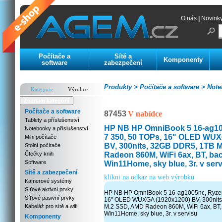
O nás
|
Novink
Počítače a
Sítě a
Komponenty
software
zabezpečení
Produkty >
Počítače a software >
Noteb
Kategorie
Výrobce
Zoznam kategórií
Počítače a software
87453
V nabídce
Tablety a příslušenství
HP NB HP OmniBook 5 16-ag10
Notebooky a příslušenství
7 350, 50 TOPs, 16" OLED WUX
Mini počítače
BV, 300nits, 32GB DDR5, 1TB 
Stolní počítače
Radeon 860M, WiFi 6ax, BT, back
Čtečky knih
Software
Win11Home, sky blue, 3r. v ser
Sítě a zabezpečení
klikni na odkaz na web výrobku
Kamerové systémy
Síťové aktivní prvky
HP NB HP OmniBook 5 16-ag1005nc, Ryzen 
Síťové pasivní prvky
16" OLED WUXGA (1920x1200) BV, 300nit
Kabeláž pro sítě a wifi
M.2 SSD, AMD Radeon 860M, WiFi 6ax, BT, b
Win11Home, sky blue, 3r. v servisu
Komponenty