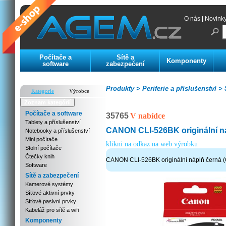
O nás
|
Novink
Počítače a
Sítě a
Komponenty
software
zabezpečení
Produkty >
Periferie a příslušenství >
S
Kategorie
Výrobce
Zoznam kategórií
Počítače a software
35765
V nabídce
Tablety a příslušenství
CANON CLI-526BK originální n
Notebooky a příslušenství
Mini počítače
klikni na odkaz na web výrobku
Stolní počítače
Čtečky knih
CANON CLI-526BK originální náplň černá 
Software
Sítě a zabezpečení
Kamerové systémy
Síťové aktivní prvky
Síťové pasivní prvky
Kabeláž pro sítě a wifi
Komponenty