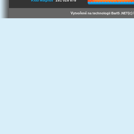
Klub Magnus
281 028 678
V
(c)
ytvořené na technologii BarIS .NET