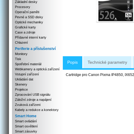
Základní desky
Procesory
Operační paměti
Pevné a SSD disky
Optické mechaniky
Grafické karty
Case a zdroje
Přídavné interní karty
Chlazení
Periferie a příslušenství
Monitory
Tisk
Popis
Technické parametry
Spotřební materiál
Webkamery a optická zařízení
Vstupní zařízení
Cartridge pro Canon Pixma IP4850, IX6
Ukládání dat
Skenery
Projekce
Zpracování USB signálu
Záložní zdroje a napájení
Zvuková zařízeni
Kabely a redukce a konektory
Smart Home
Smart ovládání
Smart osvětlení
Smart zásuvky