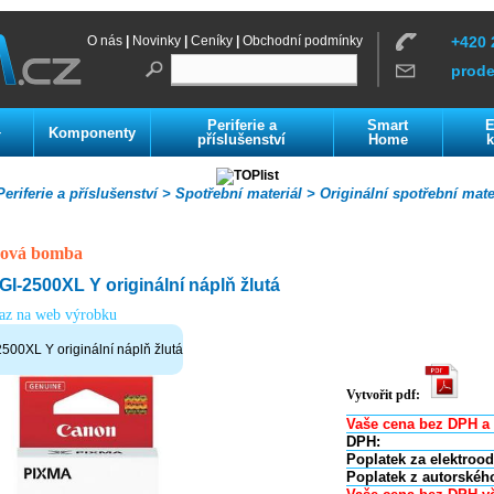
O nás
|
Novinky
|
Ceníky
|
Obchodní podmínky
+420 
prod
Periferie a
Smart
E
Komponenty
í
příslušenství
Home
k
eriferie a příslušenství >
Spotřební materiál >
Originální spotřební mate
ová bomba
-2500XL Y originální náplň žlutá
kaz na web výrobku
00XL Y originální náplň žlutá
Vytvořit pdf:
Vaše cena bez DPH a 
DPH:
Poplatek za elektroo
Poplatek z autorskéh