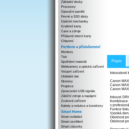
Základní desky
Procesory
Operační paměti
Pevné a SSD disky
Optické mechaniky
Grafické karty
Case a zdroje
Přídavné interní karty
Chlazení
Periferie a příslušenství
Monitory
Tisk
Popis
Spotřební materiál
Webkamery a optická zařízení
Vstupní zařízení
Inkoustové 
Ukládání dat
Canon MAX
Skenery
Canon MAX
Projekce
Canon MAX
Zpracování USB signálu
Záložní zdroje a napájení
Inkoust DRH
Zvuková zařízeni
Kombinace i
v profesioná
Kabely a redukce a konektory
Funkce tisku
Smart Home
Vysoká denz
Smart ovládání
Odolnost pr
Odolnost pr
Smart osvětlení
Smart zásuvky