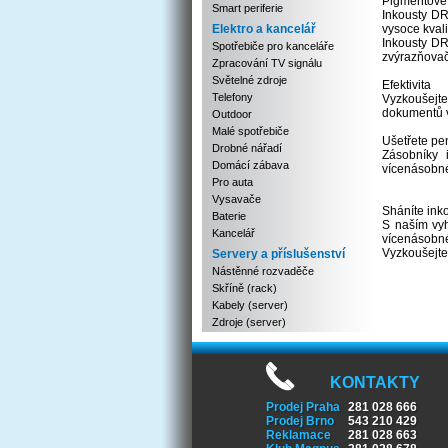
Pigmentové i
Smart periferie
Inkousty DR
Elektro a kancelář
vysoce kvali
Inkousty DR
Spotřebiče pro kanceláře
zvýrazňovač
Zpracování TV signálu
Světelné zdroje
Efektivita
Telefony
Vyzkoušejte
dokumentů ve
Outdoor
Malé spotřebiče
Ušetřete pe
Drobné nářadí
Zásobníky 
Domácí zábava
vícenásobné 
Pro auta
Vysavače
Sháníte ink
Baterie
S naším vyh
Kancelář
vícenásobné
Vyzkoušejte
Servery a příslušenství
Nástěnné rozvaděče
Skříně (rack)
Kabely (server)
Zdroje (server)
KONTAKTY
Prodej Praha
281 028 666
Prodej Brno
543 210 429
Reklamace
281 028 663