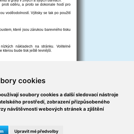
extu a grafy v živých a sytých barvách.
 proti oděru, a proto se dokonale hodí pro
u voděodolností. Výtisky se tak po použití
ustem, které jsou zárukou barevného tisku
nízkých nákladech na stránku. Volitelné
kterou bude tisk ještě levnější.
ty správné zásobníky inkoustu nebo jejich
nkjet/Consumables-finder/
bory cookies
užívají soubory cookies a další sledovací nástroje
vatelského prostředí, zobrazení přizpůsobeného
ýzy návštěvnosti webových stránek a zjištění
ám
Upravit mé předvolby