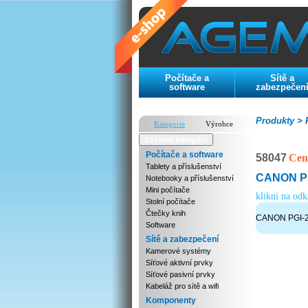
Počítače a
Sítě a
software
zabezpečen
Produkty >
P
Kategorie
Výrobce
Zoznam kategórií
Počítače a software
58047
Cen
Tablety a příslušenství
CANON PGI
Notebooky a příslušenství
Mini počítače
klikni na od
Stolní počítače
Čtečky knih
CANON PGI-25
Software
Sítě a zabezpečení
Kamerové systémy
Síťové aktivní prvky
Síťové pasivní prvky
Kabeláž pro sítě a wifi
Komponenty