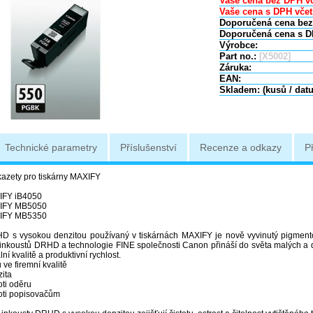
Vaše cena bez DPH vč
Vaše cena s DPH včet
Doporučená cena bez
Doporučená cena s D
Výrobce:
Part no.:
[X5002]
Záruka:
EAN:
Skladem: (kusů / dat
Technické parametry
Příslušenství
Recenze a odkazy
P
kazety pro tiskárny MAXIFY
IFY iB4050
IFY MB5050
IFY MB5350
D s vysokou denzitou používaný v tiskárnách MAXIFY je nově vyvinutý pigmentový
nkoustů DRHD a technologie FINE společnosti Canon přináší do světa malých a 
lní kvalitě a produktivní rychlost.
 ve firemní kvalitě
ita
oti oděru
oti popisovačům