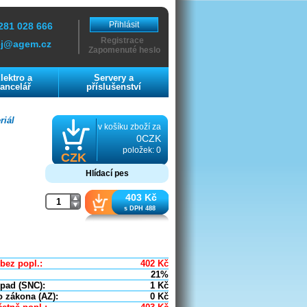
Přihlásit
281 028 666
Registrace
ej@agem.cz
Zapomenuté heslo
lektro a
Servery a
ancelář
příslušenství
riál
v košíku zboží za
0CZK
položek: 0
CZK
Hlídací pes
403 Kč
s DPH 488
bez popl.:
402
Kč
21%
dpad (SNC):
1
Kč
o zákona (AZ):
0
Kč