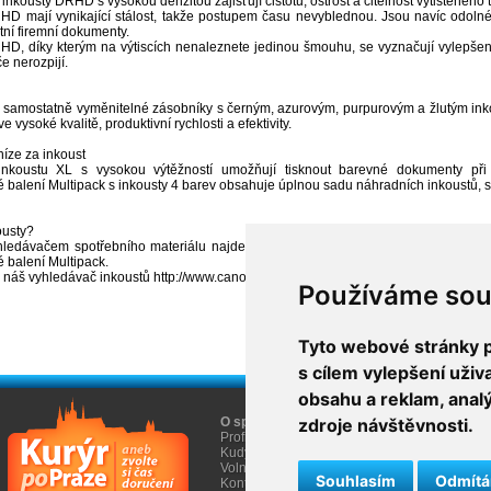
nkousty DRHD s vysokou denzitou zajišťují čistotu, ostrost a čitelnost vytištěného t
HD mají vynikající stálost, takže postupem času nevyblednou. Jsou navíc odolné
tní firemní dokumenty.
HD, díky kterým na výtiscích nenaleznete jedinou šmouhu, se vyznačují vylepšeno
e nerozpijí.
 samostatně vyměnitelné zásobníky s černým, azurovým, purpurovým a žlutým inko
 vysoké kvalitě, produktivní rychlosti a efektivity.
níze za inkoust
inkoustu XL s vysokou výtěžností umožňují tisknout barevné dokumenty při 
balení Multipack s inkousty 4 barev obsahuje úplnou sadu náhradních inkoustů, se 
ousty?
ledávačem spotřebního materiálu najdete pro své kancelářské tiskárny MAXIFY 
 balení Multipack.
 náš vyhledávač inkoustů http://www.canon.cz/For_Home/Product_Finder/Printers/I
Používáme sou
Tyto webové stránky po
s cílem vylepšení uži
obsahu a reklam, anal
O společnosti
zdroje návštěvnosti.
O nákupu
Profil firmy AGEM
Obchodní informace
Kudy k nám
Informace Cookies
Volná místa
Souhlasím
Odmít
Kontakty