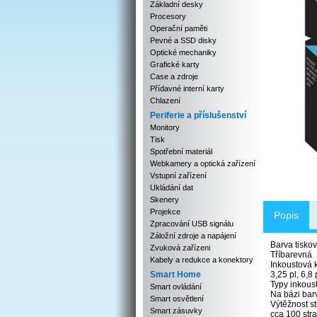
Základní desky
Procesory
Operační paměti
Pevné a SSD disky
Optické mechaniky
Grafické karty
Case a zdroje
Přídavné interní karty
Chlazení
Periferie a příslušenství
Monitory
Tisk
Spotřební materiál
Webkamery a optická zařízení
Vstupní zařízení
Ukládání dat
Skenery
Projekce
Popis
Zpracování USB signálu
Záložní zdroje a napájení
Barva tisko
Zvuková zařízeni
Tříbarevná
Kabely a redukce a konektory
Inkoustová 
Smart Home
3,25 pl, 6,8 
Typy inkous
Smart ovládání
Na bázi bar
Smart osvětlení
Výtěžnost s
Smart zásuvky
cca 100 str