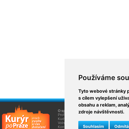
Používáme sou
Tyto webové stránky po
s cílem vylepšení uži
obsahu a reklam, anal
O společnosti
zdroje návštěvnosti.
O nákupu
Profil firmy AGEM
Obchodní informace
Kudy k nám
Informace Cookies
Volná místa
Souhlasím
Odmít
Kontakty