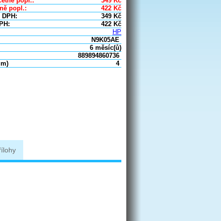
etně popl.:
349
Kč
ně popl.:
422
Kč
 DPH:
349
Kč
PH:
422
Kč
HP
N9K05AE
6 měsíc(ů)
889894860736
um)
4
řílohy