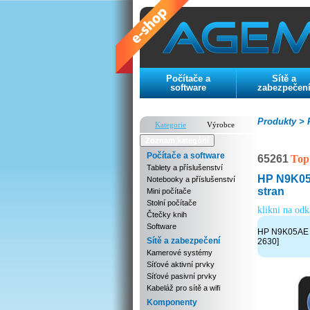
Počítače a
Sítě a
software
zabezpečen
Produkty >
P
Kategorie
Výrobce
Zoznam kategórií
Počítače a software
65261
Top
Tablety a příslušenství
HP N9K05A
Notebooky a příslušenství
stran
Mini počítače
Stolní počítače
klikni na od
Čtečky knih
Software
HP N9K05AE ná
Sítě a zabezpečení
2630]
Kamerové systémy
Síťové aktivní prvky
Síťové pasivní prvky
Kabeláž pro sítě a wifi
Komponenty