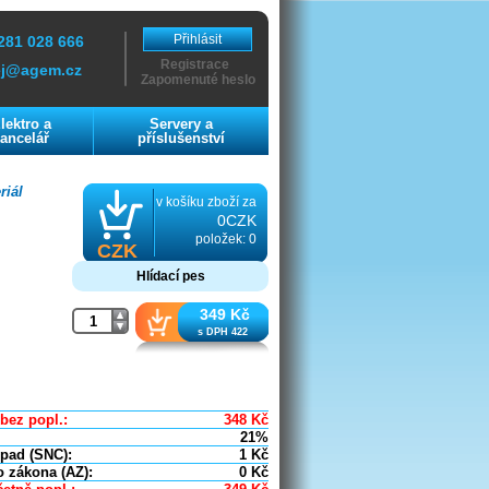
Přihlásit
281 028 666
Registrace
ej@agem.cz
Zapomenuté heslo
lektro a
Servery a
ancelář
příslušenství
riál
v košíku zboží za
0CZK
položek: 0
CZK
Hlídací pes
349 Kč
s DPH 422
bez popl.:
348
Kč
21%
dpad (SNC):
1
Kč
o zákona (AZ):
0
Kč