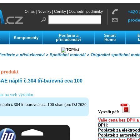
O nás
|
Novinky
|
Ceníky
|
Obchodní podmínky
+420 
prod
Periferie a
Smart
E
Komponenty
í
příslušenství
Home
k
eriferie a příslušenství >
Spotřební materiál >
Originální spotřební mate
 produkt
E náplň č.304 tří-barevná cca 100
kaz na web výrobku
plň č.304 tří-barevná cca 100 stran (pro DJ 2620,
Vytvořit pdf:
Vaše cena bez DPH a 
DPH:
Poplatek za elektroo
Poplatek z autorskéh