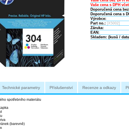
Vaše cena bez DPH vč
Vaše cena s DPH včet
Doporučená cena bez
Doporučená cena s D
Výrobce:
Part no.:
[X5002]
Záruka:
EAN:
Skladem: (kusů / dat
Technické parametry
Příslušenství
Recenze a odkazy
P
vého spotřebního materiálu
kapka
pl
tu
viva
tránek (barevně)
an