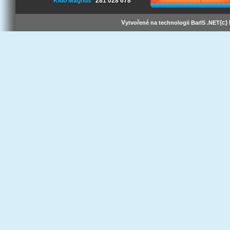
Klub Magnus
281 028 678
V
(c)
ytvořené na technologii BarIS .NET