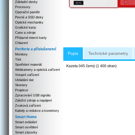
Základní desky
Procesory
Operační paměti
Pevné a SSD disky
Optické mechaniky
Grafické karty
Case a zdroje
Přídavné interní karty
Chlazení
Periferie a příslušenství
Popis
Technické parametry
Monitory
Tisk
Spotřební materiál
Kazeta 045 černý (1 400 stran)
Webkamery a optická zařízení
Vstupní zařízení
Ukládání dat
Skenery
Projekce
Zpracování USB signálu
Záložní zdroje a napájení
Zvuková zařízeni
Kabely a redukce a konektory
Smart Home
Smart ovládání
Smart osvětlení
Smart zásuvky