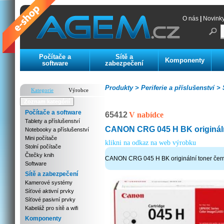
O nás
|
Novink
Počítače a
Sítě a
Komponenty
software
zabezpečení
Produkty >
Periferie a příslušenství >
S
Kategorie
Výrobce
Zoznam kategórií
Počítače a software
65412
V nabídce
Tablety a příslušenství
CANON CRG 045 H BK origináln
Notebooky a příslušenství
Mini počítače
klikni na odkaz na web výrobku
Stolní počítače
Čtečky knih
CANON CRG 045 H BK originální toner čer
Software
Sítě a zabezpečení
Kamerové systémy
Síťové aktivní prvky
Síťové pasivní prvky
Kabeláž pro sítě a wifi
Komponenty