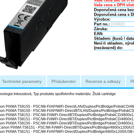
Vaše cena bez DPH vč
Vaše cena s DPH včet
Doporučená cena bez
Doporučená cena s D
Výrobce:
Part no.:
[X5002]
Záruka:
EAN:
Skladem: (kusů / dat
Není-li skladem, výr
(nezávazně) do:
Technické parametry
Příslušenství
Recenze a odkazy
P
nologie:Inkoustová; Typ produktu spotřebního materiálu: Žlutá cartridge
on PIXMA TS9155 - PSC/Wi-Fi/AP/WiFi-Direct/LAN/Duplex/PictBridge/PotiskCD/
on PIXMA TS9150 - PSC/Wi-Fi/AP/WiFi-Direct/BT/LAN/Duplex/PictBridge/Potisk
on PIXMA TS8152 - PSC/Wi-Fi/WiFi-Direct/BT/Duplex/PictBridge/PotiskCD/4800x
n PIXMA TS8151 - PSC/Wi-Fi/WiFi-Direct/BT/Duplex/PictBridge/PotiskCD/4800x
n PIXMA TS8150 - PSC/Wi-Fi/WiFi-Direct/BT/Duplex/PictBridge/PotiskCD/4800x
anon PIXMA TS6151 - PSC/Wi-Fi/WiFi-Direct/BT/Duplex/PictBridge/4800x1200/
on PIXMA TS6151 - PSC/Wi-Fi/AP/WiFi-Direct/Duplex/PictBridge/4800x1200/USB 