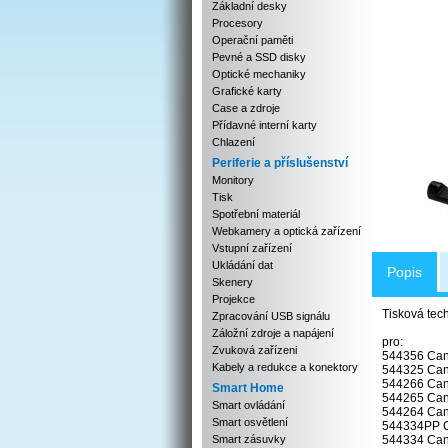
Základní desky
Procesory
Operační paměti
Pevné a SSD disky
Optické mechaniky
Grafické karty
Case a zdroje
Přídavné interní karty
Chlazení
Periferie a příslušenství
Monitory
Tisk
Spotřební materiál
Webkamery a optická zařízení
Vstupní zařízení
Ukládání dat
Popis
Skenery
Projekce
Tisková tech
Zpracování USB signálu
Záložní zdroje a napájení
pro:
Zvuková zařízeni
544356 Can
Kabely a redukce a konektory
544325 Can
544266 Can
Smart Home
544265 Cano
Smart ovládání
544264 Cano
Smart osvětlení
544334PP C
Smart zásuvky
544334 Can