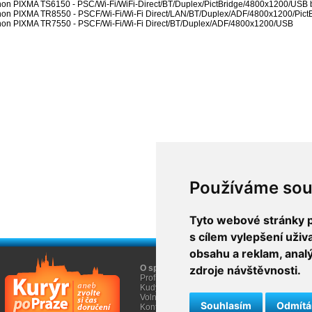
n PIXMA TS6150 - PSC/Wi-Fi/WiFi-Direct/BT/Duplex/PictBridge/4800x1200/USB 
on PIXMA TR8550 - PSCF/Wi-Fi/Wi-Fi Direct/LAN/BT/Duplex/ADF/4800x1200/Pict
on PIXMA TR7550 - PSCF/Wi-Fi/Wi-Fi Direct/BT/Duplex/ADF/4800x1200/USB
Používáme sou
Tyto webové stránky po
s cílem vylepšení uži
obsahu a reklam, anal
O společnosti
zdroje návštěvnosti.
O nákupu
Profil firmy AGEM
Obchodní informace
Kudy k nám
Informace Cookies
Volná místa
Souhlasím
Odmít
Kontakty