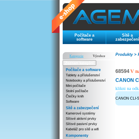
Počítače a
Sítě a
software
zabezpečen
Produkty >
P
Kategorie
Výrobce
Zoznam kategórií
Počítače a software
68594
V n
Tablety a příslušenství
CANON CLI
Notebooky a příslušenství
Mini počítače
klikni na od
Stolní počítače
Čtečky knih
CANON CLI-58
Software
Sítě a zabezpečení
Kamerové systémy
Síťové aktivní prvky
Síťové pasivní prvky
Kabeláž pro sítě a wifi
Komponenty