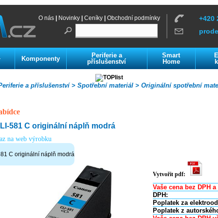
O nás
|
Novinky
|
Ceníky
|
Obchodní podmínky
+420 
prod
Periferie a
Smart
E
Komponenty
í
příslušenství
Home
k
eriferie a příslušenství >
Spotřební materiál >
Originální spotřební mate
abídce
-581 C originální náplň modrá
kaz na web výrobku
1 C originální náplň modrá
Vytvořit pdf:
Vaše cena bez DPH a 
DPH:
Poplatek za elektroo
Poplatek z autorskéh