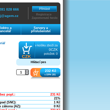
Přihlásit
281 028 666
Registrace
ej@agem.cz
Zapomenuté heslo
lektro a
Servery a
ancelář
příslušenství
riál
v košíku zboží za
0CZK
položek: 0
CZK
Hlídací pes
232 Kč
s DPH 281
bez popl.:
231
Kč
21%
dpad (SNC):
1
Kč
o zákona (AZ):
0
Kč