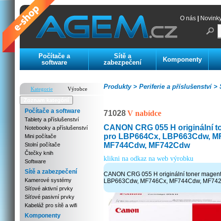
O nás
|
Novink
Počítače a
Sítě a
Komponenty
software
zabezpečení
Produkty >
Periferie a příslušenství >
S
Kategorie
Výrobce
Zoznam kategórií
Počítače a software
71028
V nabídce
Tablety a příslušenství
CANON CRG 055 H originální t
Notebooky a příslušenství
pro LBP664Cx, LBP663Cdw, M
Mini počítače
MF744Cdw, MF742Cdw
Stolní počítače
Čtečky knih
klikni na odkaz na web výrobku
Software
Sítě a zabezpečení
CANON CRG 055 H originální toner magen
Kamerové systémy
LBP663Cdw, MF746Cx, MF744Cdw, MF74
Síťové aktivní prvky
Síťové pasivní prvky
Kabeláž pro sítě a wifi
Komponenty