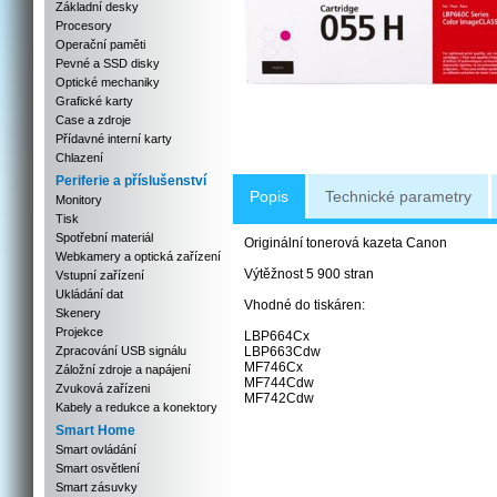
Základní desky
Procesory
Operační paměti
Pevné a SSD disky
Optické mechaniky
Grafické karty
Case a zdroje
Přídavné interní karty
Chlazení
Periferie a příslušenství
Popis
Technické parametry
Monitory
Tisk
Spotřební materiál
Originální tonerová kazeta Canon
Webkamery a optická zařízení
Výtěžnost 5 900 stran
Vstupní zařízení
Ukládání dat
Vhodné do tiskáren:
Skenery
Projekce
LBP664Cx
Zpracování USB signálu
LBP663Cdw
MF746Cx
Záložní zdroje a napájení
MF744Cdw
Zvuková zařízeni
MF742Cdw
Kabely a redukce a konektory
Smart Home
Smart ovládání
Smart osvětlení
Smart zásuvky