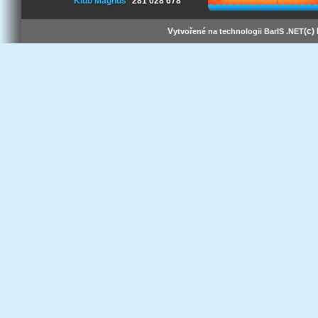
Klub Magnus
281 028 678
V
(c)
ytvořené na technologii BarIS .NET