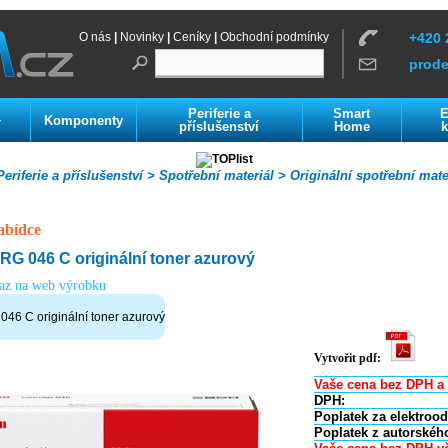
O nás
|
Novinky
|
Ceníky
|
Obchodní podmínky
+420 
prod
Periferie a
Smart
E
Komponenty
í
příslušenství
Home
k
eriferie a příslušenství >
Spotřební materiál >
Originální spotřební mate
abídce
 046 C originální toner azurový
kaz na web výrobku
6 C originální toner azurový
Vytvořit pdf:
Vaše cena bez DPH a 
DPH:
Poplatek za elektroo
Poplatek z autorskéh