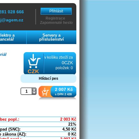
Přihlásit
281 028 666
Registrace
ej@agem.cz
Zapomenuté heslo
lektro a
Servery a
ancelář
příslušenství
riál
v košíku zboží za
0CZK
položek: 0
CZK
Hlídací pes
2 007 Kč
s DPH 2 428
bez popl.:
2 003
Kč
21%
dpad (SNC):
4,50
Kč
o zákona (AZ):
0
Kč