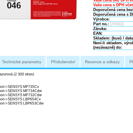
Vaše cena bez DPH vč
Vaše cena s DPH včet
Doporučená cena bez
Doporučená cena s D
Výrobce:
Part no.:
[X5002]
Záruka:
EAN:
Skladem: (kusů / dat
Není-li skladem, výr
(nezávazně) do:
Technické parametry
Příslušenství
Recenze a odkazy
P
azurová (2 300 stran)
non i-SENSYS MF735Cx
non i-SENSYS MF734Cdw
non i-SENSYS MF732Cdw
non i-SENSYS LBP654Cx
non i-SENSYS LBP653Cdw