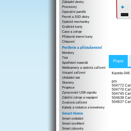
Základní desky
Procesory
Operační paměti
Pevné a SSD disky
Optické mechaniky
Grafické karty
Case a zdroje
Přídavné interní karty
Chlazení
Periferie a příslušenství
Monitory
Tisk
Popis
Spotřební materiál
Webkamery a optická zařízení
Vstupní zařízení
Kazeta 046 
Ukládání dat
pro
Skenery
504772 Ca
Projekce
504770 Ca
Zpracování USB signálu
504745 Ca
Záložní zdroje a napájení
504638 Ca
504637 Ca
Zvuková zařízeni
Kabely a redukce a konektory
Smart Home
Smart ovládání
Smart osvětlení
Smart zásuvky