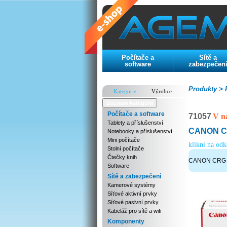
Počítače a
Sítě a
software
zabezpečen
Produkty >
P
Kategorie
Výrobce
Zoznam kategórií
Počítače a software
71057
V n
Tablety a příslušenství
CANON CRG
Notebooky a příslušenství
Mini počítače
klikni na od
Stolní počítače
Čtečky knih
CANON CRG 04
Software
Sítě a zabezpečení
Kamerové systémy
Síťové aktivní prvky
Síťové pasivní prvky
Kabeláž pro sítě a wifi
Komponenty