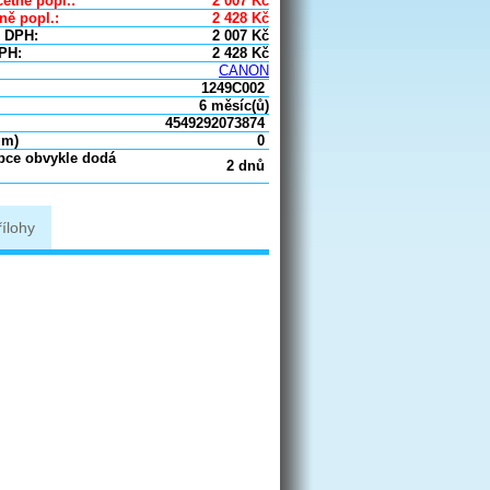
etně popl.:
2 007
Kč
ně popl.:
2 428
Kč
 DPH:
2 007
Kč
PH:
2 428
Kč
CANON
1249C002
6 měsíc(ů)
4549292073874
um)
0
obce obvykle dodá
2 dnů
řílohy