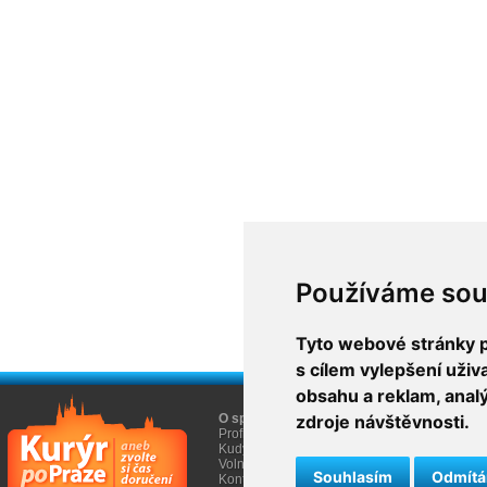
Používáme sou
Tyto webové stránky po
s cílem vylepšení uži
obsahu a reklam, anal
O společnosti
zdroje návštěvnosti.
O nákupu
Profil firmy AGEM
Obchodní informace
Kudy k nám
Informace Cookies
Volná místa
Souhlasím
Odmít
Kontakty