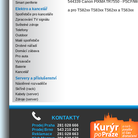
544339 Canon PIXMA TR7550 - PSCF/Wi-
Smart periferie
Elektro a kancelář
a pro TS82xx TS83xx TS62xx a TS63xx
Spotřebiče pro kanceláře
Zpracování TV signálu
Světelné zdroje
Telefony
Outdoor
Malé spotřebiče
Drobné nářadí
Domácí zábava
Pro auta
Vysavače
Baterie
Kancelář
Servery a příslušenství
Nástěnné rozvaděče
Skříně (rack)
Kabely (server)
Zdroje (server)
KONTAKTY
Prodej Praha
281 028 666
Prodej Brno
543 210 429
Reklamace
281 028 663