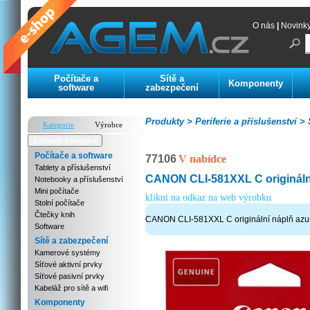
O nás
|
Novink
Počítače a
Sítě a
Komponenty
software
zabezpečení
Produkty >
Periferie a příslušenství >
S
Kategorie
Výrobce
Zoznam kategórií
Počítače a software
77106
V nabídce
Tablety a příslušenství
CANON CLI-581XXL C origináln
Notebooky a příslušenství
Mini počítače
klikni na odkaz na web výrobku
Stolní počítače
Čtečky knih
CANON CLI-581XXL C originální náplň azu
Software
Sítě a zabezpečení
Kamerové systémy
Síťové aktivní prvky
Síťové pasivní prvky
Kabeláž pro sítě a wifi
Komponenty