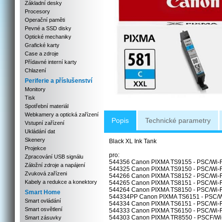
Základní desky
Procesory
Operační paměti
Pevné a SSD disky
Optické mechaniky
Grafické karty
Case a zdroje
Přídavné interní karty
Chlazení
Periferie a příslušenství
Monitory
Tisk
Spotřební materiál
Webkamery a optická zařízení
Popis
Technické parametry
Vstupní zařízení
Ukládání dat
Skenery
Black XL Ink Tank
Projekce
pro:
Zpracování USB signálu
544356 Canon PIXMA TS9155 - PSC/Wi-Fi
Záložní zdroje a napájení
544325 Canon PIXMA TS9150 - PSC/Wi-Fi
Zvuková zařízeni
544266 Canon PIXMA TS8152 - PSC/Wi-Fi
Kabely a redukce a konektory
544265 Canon PIXMA TS8151 - PSC/Wi-Fi/
544264 Canon PIXMA TS8150 - PSC/Wi-Fi/
Smart Home
544334PP Canon PIXMA TS6151 - PSC/Wi
Smart ovládání
544334 Canon PIXMA TS6151 - PSC/Wi-Fi
Smart osvětlení
544333 Canon PIXMA TS6150 - PSC/Wi-Fi/
544303 Canon PIXMA TR8550 - PSCF/Wi-F
Smart zásuvky