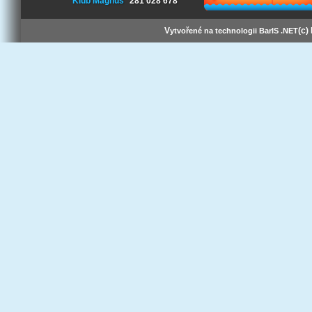
Klub Magnus
281 028 678
V
(c)
ytvořené na technologii BarIS .NET