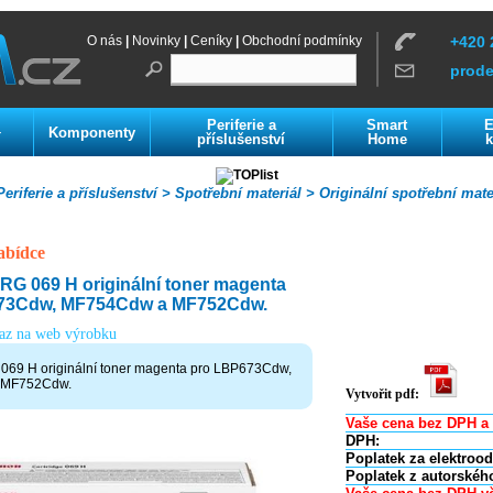
O nás
|
Novinky
|
Ceníky
|
Obchodní podmínky
+420 
prod
Periferie a
Smart
E
Komponenty
í
příslušenství
Home
k
eriferie a příslušenství >
Spotřební materiál >
Originální spotřební mate
abídce
 069 H originální toner magenta
73Cdw, MF754Cdw a MF752Cdw.
kaz na web výrobku
9 H originální toner magenta pro LBP673Cdw,
 MF752Cdw.
Vytvořit pdf:
Vaše cena bez DPH a 
DPH:
Poplatek za elektroo
Poplatek z autorskéh