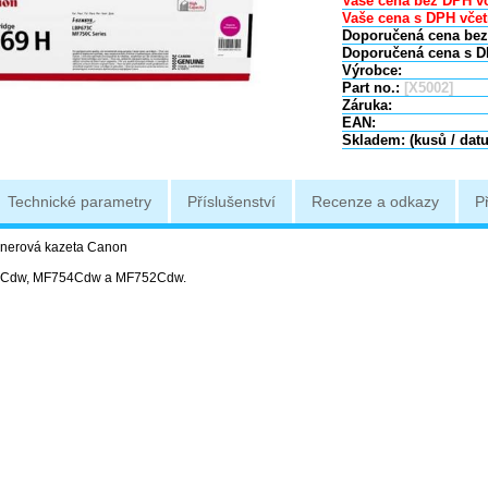
Vaše cena bez DPH vč
Vaše cena s DPH včet
Doporučená cena bez
Doporučená cena s D
Výrobce:
Part no.:
[X5002]
Záruka:
EAN:
Skladem: (kusů / dat
Technické parametry
Příslušenství
Recenze a odkazy
P
tonerová kazeta Canon
3Cdw, MF754Cdw a MF752Cdw.