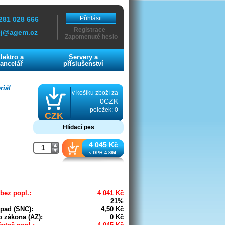
Přihlásit
281 028 666
Registrace
ej@agem.cz
Zapomenuté heslo
lektro a
Servery a
ancelář
příslušenství
riál
v košíku zboží za
0CZK
položek: 0
CZK
Hlídací pes
4 045 Kč
s DPH 4 894
bez popl.:
4 041
Kč
21%
dpad (SNC):
4,50
Kč
o zákona (AZ):
0
Kč