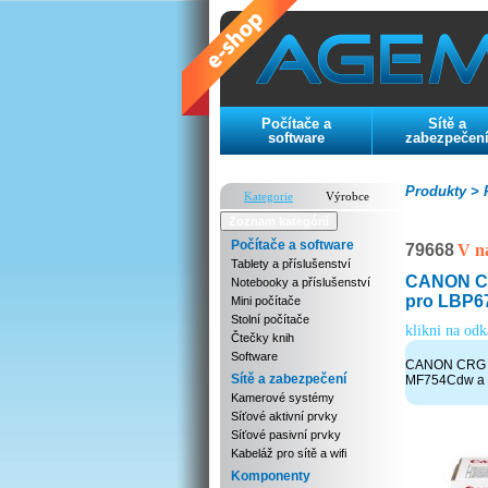
Počítače a
Sítě a
software
zabezpečen
Produkty >
P
Kategorie
Výrobce
Zoznam kategórií
Počítače a software
79668
V n
Tablety a příslušenství
CANON CRG
Notebooky a příslušenství
pro LBP6
Mini počítače
Stolní počítače
klikni na od
Čtečky knih
Software
CANON CRG 06
Sítě a zabezpečení
MF754Cdw a
Kamerové systémy
Síťové aktivní prvky
Síťové pasivní prvky
Kabeláž pro sítě a wifi
Komponenty