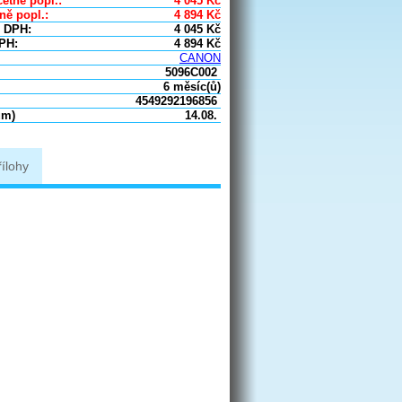
etně popl.:
4 045
Kč
ně popl.:
4 894
Kč
 DPH:
4 045
Kč
PH:
4 894
Kč
CANON
5096C002
6 měsíc(ů)
4549292196856
um)
14.08.
řílohy