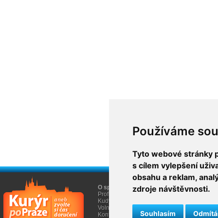
Používáme sou
Tyto webové stránky po
s cílem vylepšení uži
obsahu a reklam, anal
O společnosti
zdroje návštěvnosti.
O nákupu
Profil firmy AGEM
Obchodní informace
Kudy k nám
Informace Cookies
Volná místa
Souhlasím
Odmít
Kontakty