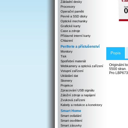
Základní desky
Procesory
Operační paměti
Pevné a SSD disky
Optické mechaniky
Grafické karty
Case a zdroje
Přídavné interní karty
Chlazení
Periferie a příslušenství
Monitory
Popis
Tisk
Spotřební materiál
Originální 
Webkamery a optická zařízení
5500 stran.
Vstupní zařízení
Pro LBP67
Ukládání dat
Skenery
Projekce
Zpracování USB signálu
Záložní zdroje a napájení
Zvuková zařízeni
Kabely a redukce a konektory
Smart Home
Smart ovládání
Smart osvětlení
Smart zásuvky