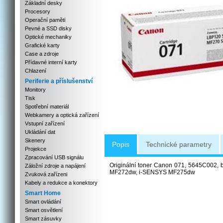
Základní desky
Procesory
Operační paměti
Pevné a SSD disky
Optické mechaniky
Grafické karty
Case a zdroje
Přídavné interní karty
Chlazení
Periferie a příslušenství
Monitory
Tisk
Spotřební materiál
Webkamery a optická zařízení
Vstupní zařízení
Ukládání dat
Skenery
Popis
Technické parametry
Projekce
Zpracování USB signálu
Originální toner Canon 071, 5645C002, 
Záložní zdroje a napájení
MF272dw, i-SENSYS MF275dw
Zvuková zařízeni
Kabely a redukce a konektory
Smart Home
Smart ovládání
Smart osvětlení
Smart zásuvky