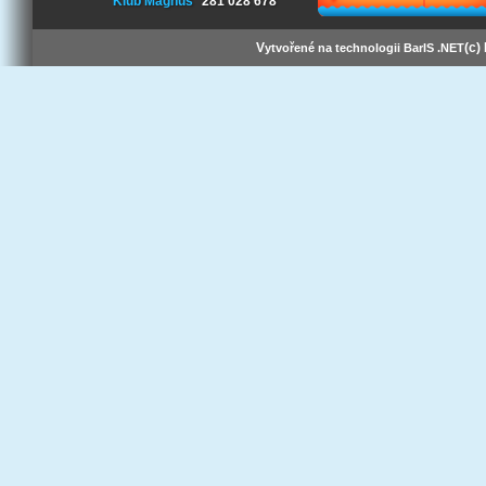
Klub Magnus
281 028 678
V
(c)
ytvořené na technologii BarIS .NET