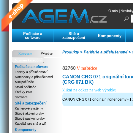
O nás
|
Novink
Počítače a
Sítě a
Komponenty
software
zabezpečení
Produkty >
Periferie a příslušenství >
S
Kategorie
Výrobce
Zoznam kategórií
Počítače a software
82760
V nabídce
Tablety a příslušenství
CANON CRG 071 originální tone
Notebooky a příslušenství
(CRG 071 BK)
Mini počítače
Stolní počítače
klikni na odkaz na web výrobku
Čtečky knih
Software
CANON CRG 071 originální toner černý - 1
Sítě a zabezpečení
Kamerové systémy
Síťové aktivní prvky
Síťové pasivní prvky
Kabeláž pro sítě a wifi
Komponenty