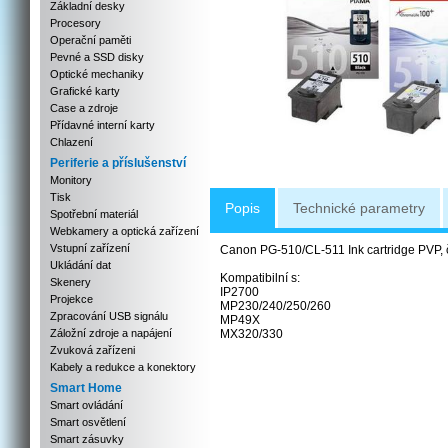
Základní desky
Procesory
Operační paměti
Pevné a SSD disky
Optické mechaniky
Grafické karty
Case a zdroje
Přídavné interní karty
Chlazení
Periferie a příslušenství
Monitory
Tisk
Popis
Technické parametry
Spotřební materiál
Webkamery a optická zařízení
Vstupní zařízení
Canon PG-510/CL-511 Ink cartridge PVP, če
Ukládání dat
Kompatibilní s:
Skenery
IP2700
Projekce
MP230/240/250/260
Zpracování USB signálu
MP49X
Záložní zdroje a napájení
MX320/330
Zvuková zařízeni
Kabely a redukce a konektory
Smart Home
Smart ovládání
Smart osvětlení
Smart zásuvky