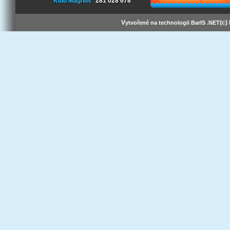
Klub Magnus
281 028 678
V
(c)
ytvořené na technologii BarIS .NET