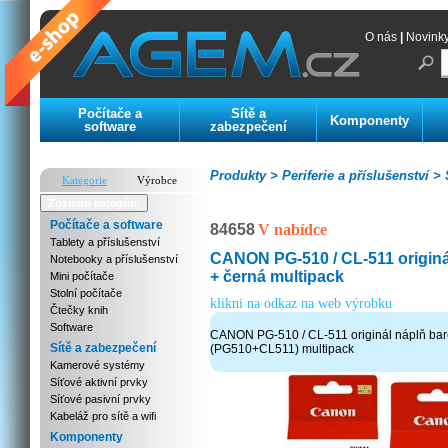
O nás
|
Novink
Počítače a
Sítě a
Komponenty
software
zabezpečení
Produkty >
Periferie a příslušenství >
S
Kategorie
Výrobce
Zoznam kategórií
Počítače a software
84658
V nabídce
Tablety a příslušenství
CANON PG-510 / CL-511 originá
Notebooky a příslušenství
+ černá multipack
Mini počítače
Stolní počítače
klikni na odkaz na web výrobku
Čtečky knih
Software
CANON PG-510 / CL-511 originál náplň bar
Sítě a zabezpečení
(PG510+CL511) multipack
Kamerové systémy
Síťové aktivní prvky
Síťové pasivní prvky
Kabeláž pro sítě a wifi
Komponenty