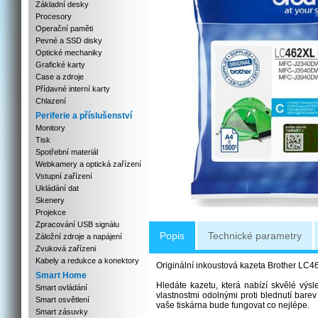
Základní desky
Procesory
Operační paměti
Pevné a SSD disky
Optické mechaniky
Grafické karty
Case a zdroje
Přídavné interní karty
Chlazení
Periferie a příslušenství
Monitory
Tisk
Spotřební materiál
Webkamery a optická zařízení
Vstupní zařízení
Ukládání dat
Skenery
Projekce
Zpracování USB signálu
Popis
Technické parametry
Záložní zdroje a napájení
Zvuková zařízeni
Kabely a redukce a konektory
Originální inkoustová kazeta Brother LC
Smart Home
Hledáte kazetu, která nabízí skvělé vý
Smart ovládání
vlastnostmi odolnými proti blednutí barev
Smart osvětlení
vaše tiskárna bude fungovat co nejlépe.
Smart zásuvky