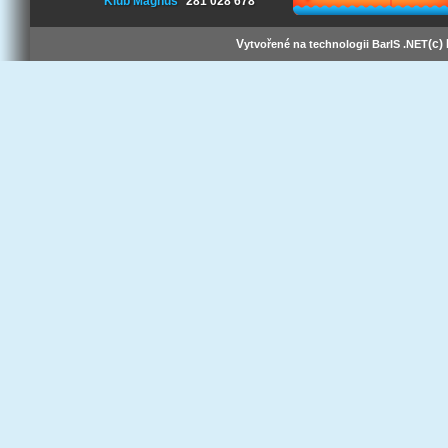
Klub Magnus
281 028 678
V
(c)
ytvořené na technologii BarIS .NET