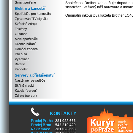
Smart periferie
Společnost Brother zohledňuje dopad na ž
skládkách. Veškerý náš hardware a inkoust
Elektro a kancelář
Spotřebiče pro kanceláře
Originální inkoustová kazeta Brother LC4
Zpracování TV signálu
Světelné zdroje
Telefony
Outdoor
Malé spotřebiče
Drobné nářadí
Domácí zábava
Pro auta
Vysavače
Baterie
Kancelář
Servery a příslušenství
Nástěnné rozvaděče
Skříně (rack)
Kabely (server)
Zdroje (server)
KONTAKTY
Prodej Praha
281 028 666
Prodej Brno
543 210 429
Reklamace
281 028 663