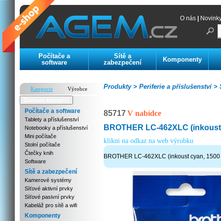
O nás
|
Novink
Počítače a
Sítě a
Komponenty
software
zabezpečení
Produkty >
Periferie a příslušenství >
S
Kategorie
Výrobce
Zoznam kategórií
Počítače a software
85717
V nabídce
Tablety a příslušenství
BROTHER LC-462XLC (inkoust c
Notebooky a příslušenství
Mini počítače
klikni na odkaz na web výrobku
Stolní počítače
Čtečky knih
BROTHER LC-462XLC (inkoust cyan, 1500 s
Software
Sítě a zabezpečení
Kamerové systémy
Síťové aktivní prvky
Síťové pasivní prvky
Kabeláž pro sítě a wifi
Komponenty