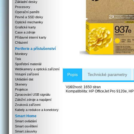
Základní desky
Procesory
Operační paměti
Pevné a SSD disky
Optické mechaniky
Grafické karty
Case a zdroje
Přídavné interní karty
Chlazení
Periferie a příslušenství
Monitory
Tisk
Spotřební materiál
Webkamery a optická zařízení
Popis
Technické parametry
Vstupní zařízení
Ukládání dat
Skenery
Výtěžnost: 1650 stran
Projekce
Kompatibilita: HP OfficeJet Pro 9120e, HP
Zpracování USB signálu
Záložní zdroje a napájení
Zvuková zařízeni
Kabely a redukce a konektory
Smart Home
Smart ovládání
Smart osvětlení
Smart zásuvky