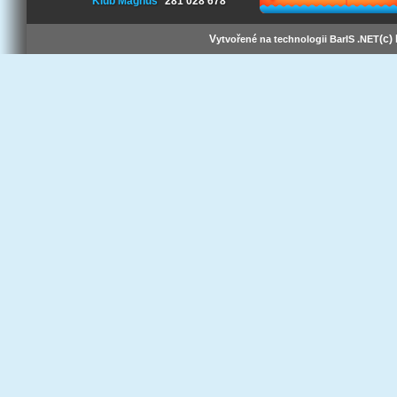
Klub Magnus
281 028 678
V
(c)
ytvořené na technologii BarIS .NET