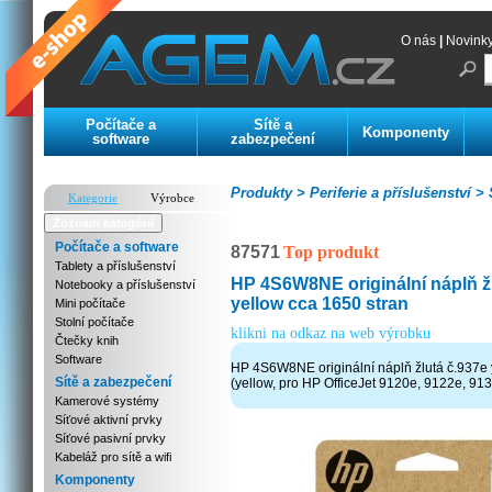
O nás
|
Novink
Počítače a
Sítě a
Komponenty
software
zabezpečení
Produkty >
Periferie a příslušenství >
S
Kategorie
Výrobce
Zoznam kategórií
Počítače a software
87571
Top produkt
Tablety a příslušenství
HP 4S6W8NE originální náplň ž
Notebooky a příslušenství
yellow cca 1650 stran
Mini počítače
Stolní počítače
klikni na odkaz na web výrobku
Čtečky knih
Software
HP 4S6W8NE originální náplň žlutá č.937e 
Sítě a zabezpečení
(yellow, pro HP OfficeJet 9120e, 9122e, 91
Kamerové systémy
Síťové aktivní prvky
Síťové pasivní prvky
Kabeláž pro sítě a wifi
Komponenty