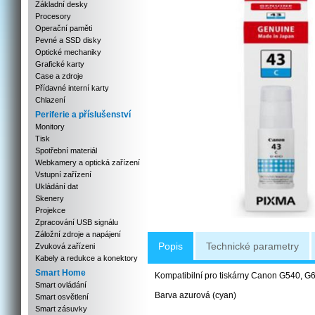
Základní desky
Procesory
Operační paměti
Pevné a SSD disky
Optické mechaniky
Grafické karty
Case a zdroje
Přídavné interní karty
Chlazení
Periferie a příslušenství
Monitory
Tisk
Spotřební materiál
Webkamery a optická zařízení
Vstupní zařízení
Ukládání dat
Skenery
Projekce
Zpracování USB signálu
Záložní zdroje a napájení
Popis
Technické parametry
Zvuková zařízeni
Kabely a redukce a konektory
Smart Home
Kompatibilní pro tiskárny Canon G540, G
Smart ovládání
Barva azurová (cyan)
Smart osvětlení
Smart zásuvky