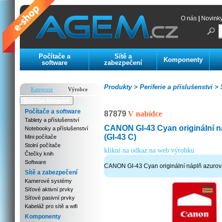
O nás
|
Novink
Počítače a
Sítě a
Komponenty
software
zabezpečení
Produkty >
Periferie a příslušenství >
S
Kategorie
Výrobce
Zoznam kategórií
Počítače a software
87879
V nabídce
Tablety a příslušenství
CANON GI-43 Cyan originální n
Notebooky a příslušenství
(GI-43 C)
Mini počítače
Stolní počítače
klikni na odkaz na web výrobku
Čtečky knih
Software
CANON GI-43 Cyan originální náplň azurov
Sítě a zabezpečení
Kamerové systémy
Síťové aktivní prvky
Síťové pasivní prvky
Kabeláž pro sítě a wifi
Komponenty