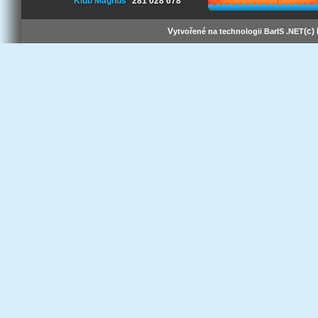
Klub Magnus
281 028 678
V
(c)
ytvořené na technologii BarIS .NET