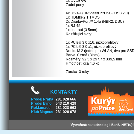
1x DVD±RW
Zadní porty:
4x USB-A (Hi-Speed ??USB / USB 2.0)
1x HDMI® 2.1 TMDS
2x DisplayPort™ 1.4a (HBR2, DSC)
1x RJ-45
1x line-out (3.5mm)
Rozšiřující sloty:
1x PCIe® 3.0 x16, nízkoprofilový
1x PCIe® 3.0 x1, nízkoprofilový
3x slot M.2 (jeden pro WLAN, dva pro SS
Barva: Černá (Black)
Rozměry: 92,5 x 297,7 x 339,5 mm
Hmotnost: cca 4,6 kg
Záruka: 3 roky
KONTAKTY
Prodej Praha
281 028 666
Prodej Brno
543 210 429
Reklamace
281 028 663
Klub Magnus
281 028 678
V
(c)
ytvořené na technologii BarIS .NET