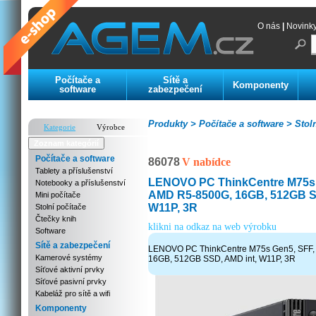
O nás
|
Novink
Počítače a
Sítě a
Komponenty
software
zabezpečení
Produkty >
Počítače a software >
Stoln
Kategorie
Výrobce
Zoznam kategórií
Počítače a software
86078
V nabídce
Tablety a příslušenství
LENOVO PC ThinkCentre M75s 
Notebooky a příslušenství
AMD R5-8500G, 16GB, 512GB S
Mini počítače
W11P, 3R
Stolní počítače
Čtečky knih
klikni na odkaz na web výrobku
Software
Sítě a zabezpečení
LENOVO PC ThinkCentre M75s Gen5, SFF,
Kamerové systémy
16GB, 512GB SSD, AMD int, W11P, 3R
Síťové aktivní prvky
Síťové pasivní prvky
Kabeláž pro sítě a wifi
Komponenty