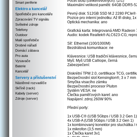
Počet slotů (celkem/volných): (2/1)
Smart periferie
Maximální velikost paměti: 64GB DDR5-5
Elektro a kancelář
Pevný disk: 512GB SSD M.2 2280 PCIe®
Spotřebiče pro kanceláře
Pozice pro interní jednotku: Až tři disky,
Zpracování TV signálu
Optická mechanika: ano
Světelné zdroje
Telefony
Grafická karta: Integrovaná AMD Radeon
Audio: kodek Realtek® ALC623-CG; repro
Outdoor
Malé spotřebiče
Síť: Ethernet (100/1000M)
Drobné nářadí
Bezdrátová komunikace: ne
Domácí zábava
Pro auta
Klávesnice: USB tradiční klávesnice, černá
Myš: Myš USB Calliope, černá
Vysavače
Zabezpečení:
Baterie
Kancelář
Diskrétní TPM 2.0, certifikace TCG, certif
Servery a příslušenství
Bezpečnostní slot Kensington®, 3 x 7 mm
Smyčka visacího zámku
Nástěnné rozvaděče
Bezpečnostní procesor Pluton
Skříně (rack)
Systém VESA: ne
Kabely (server)
Čtečka paměťových karet: ano
Zdroje (server)
Napájení: zdroj 260W 90%
Přední porty:
1x USB-C® (USB 5Gbps / USB 3.2 Gen 1)
4x USB-A (USB 5Gbps / USB 3.2 Gen 1)
1x kombinovaný konektor pro sluchátka / 
1x mikrofon (3,5 mm)
1x Čtečka karet 3v1