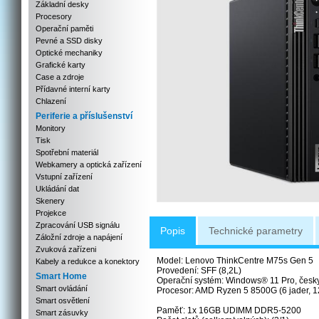
Základní desky
Procesory
Operační paměti
Pevné a SSD disky
Optické mechaniky
Grafické karty
Case a zdroje
Přídavné interní karty
Chlazení
Periferie a příslušenství
Monitory
Tisk
Spotřební materiál
Webkamery a optická zařízení
Vstupní zařízení
Ukládání dat
Skenery
Projekce
Zpracování USB signálu
Popis
Technické parametry
Záložní zdroje a napájení
Zvuková zařízeni
Model: Lenovo ThinkCentre M75s Gen 5
Kabely a redukce a konektory
Provedení: SFF (8,2L)
Smart Home
Operační systém: Windows® 11 Pro, česky 
Smart ovládání
Procesor: AMD Ryzen 5 8500G (6 jader, 1
Smart osvětlení
Paměť: 1x 16GB UDIMM DDR5-5200
Smart zásuvky