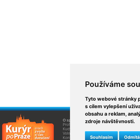
Používáme sou
Tyto webové stránky po
s cílem vylepšení uži
obsahu a reklam, anal
O společnosti
zdroje návštěvnosti.
O nákupu
Profil firmy AGEM
Obchodní informace
Kudy k nám
Informace Cookies
Volná místa
Souhlasím
Odmít
Kontakty