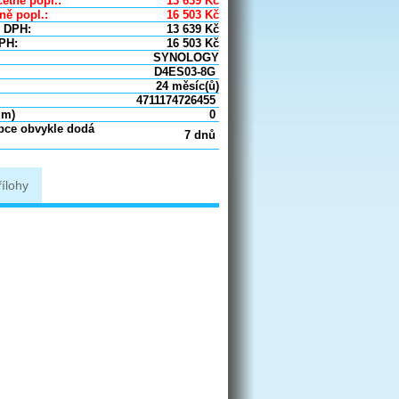
etně popl.:
13 639
Kč
ně popl.:
16 503
Kč
 DPH:
13 639
Kč
PH:
16 503
Kč
SYNOLOGY
D4ES03-8G
24 měsíc(ů)
4711174726455
um)
0
obce obvykle dodá
7 dnů
řílohy