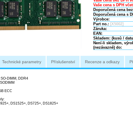
Vaše cena bez DPH vč
Vaše cena s DPH včet
Doporučená cena bez
Doporučená cena s D
Výrobce:
Part no.:
[X5002]
Záruka:
EAN:
Skladem: (kusů / dat
Není-li skladem, výr
(nezávazně) do:
Technické parametry
Příslušenství
Recenze a odkazy
P
 : SO-DIMM, DDR4
 SODIMM
8GB ECC
ly:
925+, DS1525+, DS725+, DS1825+