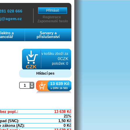
Přihlásit
281 028 666
Registrace
ej@agem.cz
Zapomenuté heslo
lektro a
Servery a
ancelář
příslušenství
v košíku zboží za
0CZK
položek: 0
CZK
Hlídací pes
13 639 Kč
s DPH 16 503
bez popl.:
13 638
Kč
21%
dpad (SNC):
1,50
Kč
o zákona (AZ):
0
Kč