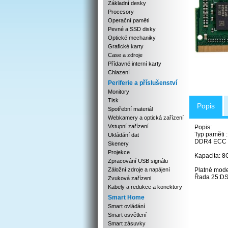
Základní desky
Procesory
Operační paměti
Pevné a SSD disky
Optické mechaniky
Grafické karty
Case a zdroje
Přídavné interní karty
Chlazení
Periferie a příslušenství
Monitory
Tisk
Popis
Spotřební materiál
Webkamery a optická zařízení
Vstupní zařízení
Popis:
Typ paměti
Ukládání dat
DDR4 ECC
Skenery
Projekce
Kapacita: 
Zpracování USB signálu
Záložní zdroje a napájení
Platné mode
Řada 25:DS
Zvuková zařízeni
Kabely a redukce a konektory
Smart Home
Smart ovládání
Smart osvětlení
Smart zásuvky