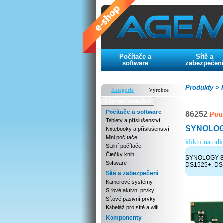
Počítače a
Sítě a
software
zabezpečen
Produkty >
K
Kategorie
Výrobce
Zoznam kategórií
Počítače a software
86252
Pou
Tablety a příslušenství
SYNOLOG
Notebooky a příslušenství
Mini počítače
klikni na od
Stolní počítače
Čtečky knih
SYNOLOGY 8G
Software
DS1525+, DS
Sítě a zabezpečení
Kamerové systémy
Síťové aktivní prvky
Síťové pasivní prvky
Kabeláž pro sítě a wifi
Komponenty