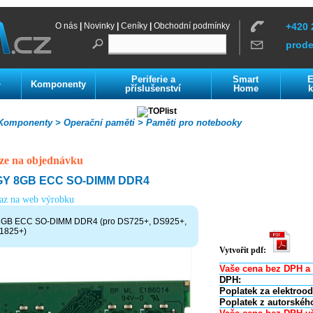
O nás
|
Novinky
|
Ceníky
|
Obchodní podmínky
+420 
prod
Periferie a
Smart
E
Komponenty
í
příslušenství
Home
k
omponenty >
Operační paměti >
Paměti pro notebooky
ze na objednávku
Y 8GB ECC SO-DIMM DDR4
kaz na web výrobku
B ECC SO-DIMM DDR4 (pro DS725+, DS925+,
1825+)
Vytvořit pdf:
Vaše cena bez DPH a 
DPH:
Poplatek za elektroo
Poplatek z autorskéh