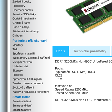
Základní desky
Procesory
Operační paměti
Pevné a SSD disky
Optické mechaniky
Grafické karty
Case a zdroje
Přídavné interní karty
Chlazení
Periferie a příslušenství
Monitory
Tisk
Popis
Technické parametry
Spotřební materiál
Webkamery a optická zařízení
DDR4 3200MT/s Non-ECC Unbuffered SO
Vstupní zařízení
Ukládání dat
Popis:
Skenery
Typ paměti : SO-DIMM, DDR4
Projekce
CL22
1,2 V
Zpracování USB signálu
Záložní zdroje a napájení
testováno na:
Zvuková zařízeni
Speed Rating 3200MHz
Kabely a redukce a konektory
Tested Speed 3200MHz
Smart Home
DDR4 3200MT/s Non-ECC Unbuffered SO
Smart ovládání
Smart osvětlení
Smart zásuvky