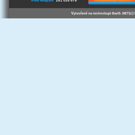
Klub Magnus
281 028 678
V
(c)
ytvořené na technologii BarIS .NET