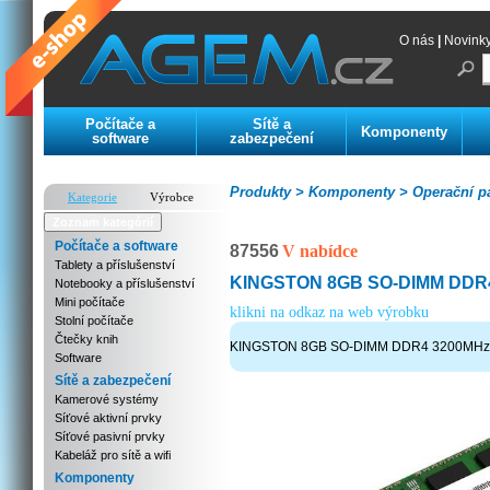
O nás
|
Novink
Počítače a
Sítě a
Komponenty
software
zabezpečení
Produkty >
Komponenty >
Operační p
Kategorie
Výrobce
Zoznam kategórií
Počítače a software
87556
V nabídce
Tablety a příslušenství
KINGSTON 8GB SO-DIMM DDR4
Notebooky a příslušenství
Mini počítače
klikni na odkaz na web výrobku
Stolní počítače
Čtečky knih
KINGSTON 8GB SO-DIMM DDR4 3200MHz 1
Software
Sítě a zabezpečení
Kamerové systémy
Síťové aktivní prvky
Síťové pasivní prvky
Kabeláž pro sítě a wifi
Komponenty