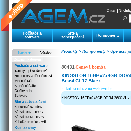
O nás
|
Novink
Počítače a
Sítě a
Komponenty
software
zabezpečení
Produkty >
Komponenty >
Operační p
Kategorie
Výrobce
Zoznam kategórií
Počítače a software
80431
Cenová bomba
Tablety a příslušenství
KINGSTON 16GB=2x8GB DDR4 
Notebooky a příslušenství
Beast CL17 Black
Mini počítače
Stolní počítače
klikni na odkaz na web výrobku
Čtečky knih
Software
KINGSTON 16GB=2x8GB DDR4 3600MHz Fu
Sítě a zabezpečení
Kamerové systémy
Síťové aktivní prvky
Síťové pasivní prvky
Kabeláž pro sítě a wifi
Komponenty