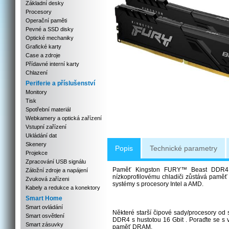
Základní desky
Procesory
Operační paměti
Pevné a SSD disky
Optické mechaniky
Grafické karty
Case a zdroje
Přídavné interní karty
Chlazení
Periferie a příslušenství
Monitory
Tisk
Spotřební materiál
Webkamery a optická zařízení
Vstupní zařízení
Ukládání dat
Skenery
Popis
Technické parametry
Projekce
Zpracování USB signálu
Paměť Kingston FURY™ Beast DDR4 př
Záložní zdroje a napájení
nízkoprofilovému chladiči zůstává pamě
Zvuková zařízeni
systémy s procesory Intel a AMD.
Kabely a redukce a konektory
Smart Home
Smart ovládání
Některé starší čipové sady/procesory od 
Smart osvětlení
DDR4 s hustotou 16 Gbit . Poraďte se s
Smart zásuvky
paměť DRAM.