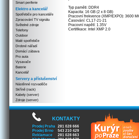
Smart periferie
Typ paměti: DDR4
Elektro a kancelář
Kapacita: 16 GB (2 x 8 GB)
Spotřebiče pro kanceláře
Pracovní frekvence (XMP/EXPO): 3600 M
Zpracování TV signálu
Časování: CL17-21-21
Pracovní napětí: 1.35V
Světelné zdroje
Certifikace: Intel XMP 2.0
Telefony
Outdoor
Malé spotřebiče
Drobné nářadí
Domácí zábava
Pro auta
Vysavače
Baterie
Kancelář
Servery a příslušenství
Nástěnné rozvaděče
Skříně (rack)
Kabely (server)
Zdroje (server)
KONTAKTY
Prodej Praha
281 028 666
Prodej Brno
543 210 429
Reklamace
281 028 663