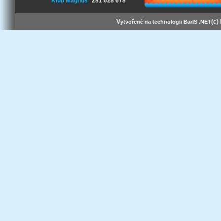
Klub Magnus
281 028 678
V
(c)
ytvořené na technologii BarIS .NET