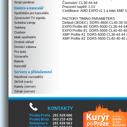
Smart periferie
Časování: CL36-44-44
Pracovní napětí: 1.1V
Elektro a kancelář
Certifikace: AMD EXPO v1.1 a Intel XMP 3
Spotřebiče pro kanceláře
Zpracování TV signálu
FACTORY TIMING PARAMETERS
Default (JEDEC): DDR5-4800 CL40-39-3
Světelné zdroje
EXPO Profile #0: DDR5-6000 CL36-44-4
Telefony
EXPO Profile #1: DDR5-5600 CL40-40-4
Outdoor
XMP Profile #1: DDR5-6000 CL36-44-44
Malé spotřebiče
XMP Profile #2: DDR5-5600 CL40-40-40
Drobné nářadí
Domácí zábava
Pro auta
Vysavače
Baterie
Kancelář
Servery a příslušenství
Nástěnné rozvaděče
Skříně (rack)
Kabely (server)
Zdroje (server)
KONTAKTY
Prodej Praha
281 028 666
Prodej Brno
543 210 429
Reklamace
281 028 663