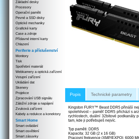
Základní desky
Procesory
Operační paměti
Pevné a SSD disky
Optické mechaniky
Grafické karty
Case a zdroje
Přídavné interní karty
Chlazení
Periferie a příslušenství
Monitory
Tisk
Spotřební materiál
Webkamery a optická zařízení
Vstupní zařízení
Ukládání dat
Skenery
Projekce
Popis
Technické parametry
Zpracování USB signálu
Záložní zdroje a napájení
Kingston FURY™ Beast DDR5 přináší nejnov
Zvuková zařízeni
spolehlivost – paměť DDR5 přichází s ar
Kabely a redukce a konektory
rychlostech, duální 32bitové podkanály p
Smart Home
tam, kde ji potřebuješ nejvíc.
Smart ovládání
Typ paměti: DDR5
Smart osvětlení
Kapacita: 32 GB (2 x 16 GB)
Smart zásuvky
Pracovní frekvence (XMP/EXPO): 6000 M