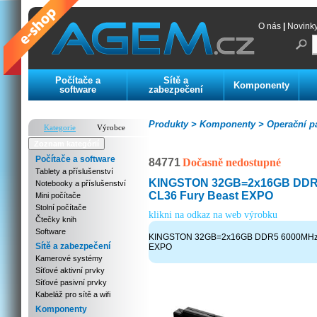
O nás
|
Novink
Počítače a
Sítě a
Komponenty
software
zabezpečení
Produkty >
Komponenty >
Operační p
Kategorie
Výrobce
Zoznam kategórií
Počítače a software
84771
Dočasně nedostupné
Tablety a příslušenství
KINGSTON 32GB=2x16GB DDR
Notebooky a příslušenství
CL36 Fury Beast EXPO
Mini počítače
Stolní počítače
klikni na odkaz na web výrobku
Čtečky knih
Software
KINGSTON 32GB=2x16GB DDR5 6000MHz 
Sítě a zabezpečení
EXPO
Kamerové systémy
Síťové aktivní prvky
Síťové pasivní prvky
Kabeláž pro sítě a wifi
Komponenty