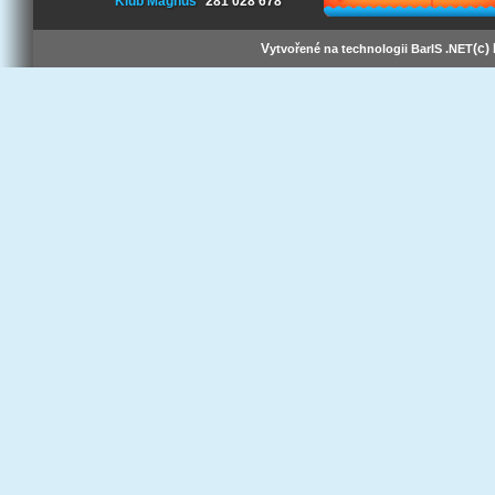
Klub Magnus
281 028 678
V
(c)
ytvořené na technologii BarIS .NET