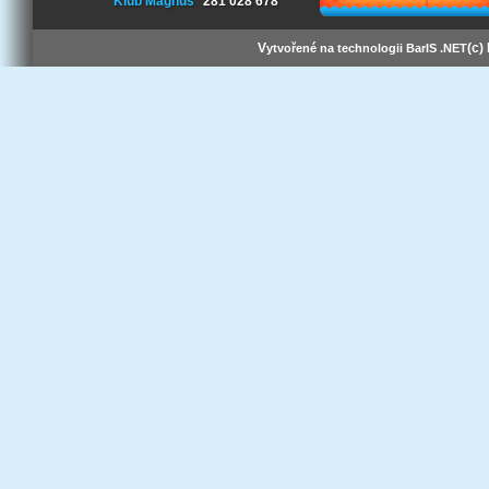
Klub Magnus
281 028 678
V
(c)
ytvořené na technologii BarIS .NET