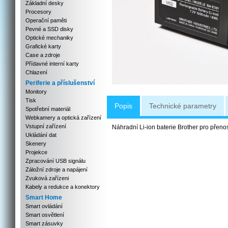
Základní desky
Procesory
Operační paměti
Pevné a SSD disky
Optické mechaniky
Grafické karty
Case a zdroje
Přídavné interní karty
Chlazení
Periferie a příslušenství
Monitory
Tisk
Popis
Technické parametry
Spotřební materiál
Webkamery a optická zařízení
Vstupní zařízení
Náhradní Li-ion baterie Brother pro přenos
Ukládání dat
Skenery
Projekce
Zpracování USB signálu
Záložní zdroje a napájení
Zvuková zařízeni
Kabely a redukce a konektory
Smart Home
Smart ovládání
Smart osvětlení
Smart zásuvky