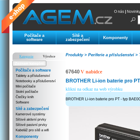
O nás
|
Novink
Počítače a
Sítě a
Komponenty
software
zabezpečení
Produkty >
Periferie a příslušenství >
T
Kategorie
Výrobce
Zoznam kategórií
Počítače a software
67640
V nabídce
Tablety a příslušenství
BROTHER Li-ion baterie pro PT
Notebooky a příslušenství
Mini počítače
klikni na odkaz na web výrobku
Stolní počítače
Čtečky knih
BROTHER Li-ion baterie pro PT - typ BAE0
Software
Sítě a zabezpečení
Kamerové systémy
Síťové aktivní prvky
Síťové pasivní prvky
Kabeláž pro sítě a wifi
Komponenty