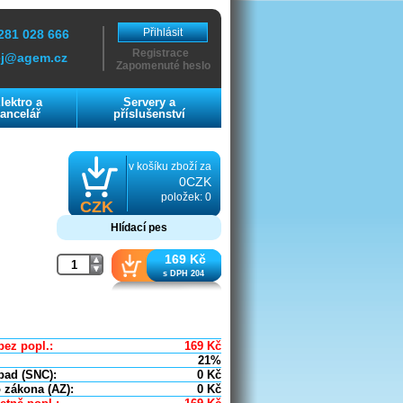
Přihlásit
281 028 666
Registrace
ej@agem.cz
Zapomenuté heslo
lektro a
Servery a
ancelář
příslušenství
v košíku zboží za
0CZK
položek: 0
CZK
Hlídací pes
169 Kč
s DPH 204
bez popl.:
169
Kč
21%
pad (SNC):
0
Kč
 zákona (AZ):
0
Kč