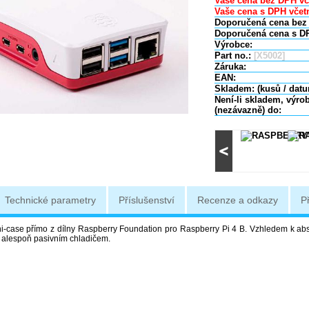
Vaše cena bez DPH vč
Vaše cena s DPH včetn
Doporučená cena bez
Doporučená cena s D
Výrobce:
Part no.:
[X5002]
Záruka:
EAN:
Skladem: (kusů / dat
Není-li skladem, výro
(nezávazně) do:
Technické parametry
Příslušenství
Recenze a odkazy
P
ini-case přímo z dílny Raspberry Foundation pro Raspberry Pi 4 B. Vzhledem k abs
t alespoň pasivním chladičem.