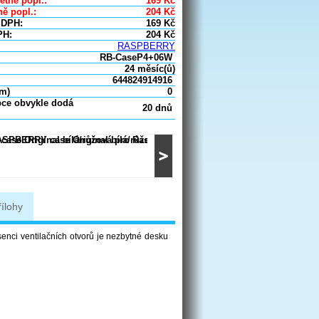
etně popl.:
169
Kč
ě popl.:
204
Kč
 DPH:
169
Kč
PH:
204
Kč
RASPBERRY
RB-CaseP4+06W
24 měsíc(ů)
644824914916
um)
0
bce obvykle dodá
20 dnů
řílohy
enci ventilačních otvorů je nezbytné desku