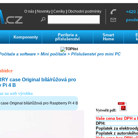
O nás
|
Novinky
|
Ceníky
|
Obchodní podmínky
+420 
prod
Periferie a
Smart
E
Komponenty
í
příslušenství
Home
k
očítače a software >
Mini počítače >
Příslušenství pro mini PC
abídce
 case Original bílá/růžová pro
 Pi 4 B
kaz na web výrobku
se Original bílá/růžová pro Raspberry Pi 4 B
Vytvořit pdf:
Vaše cena bez DPH a 
DPH:
Poplatek za elektrood
Poplatek z autorského