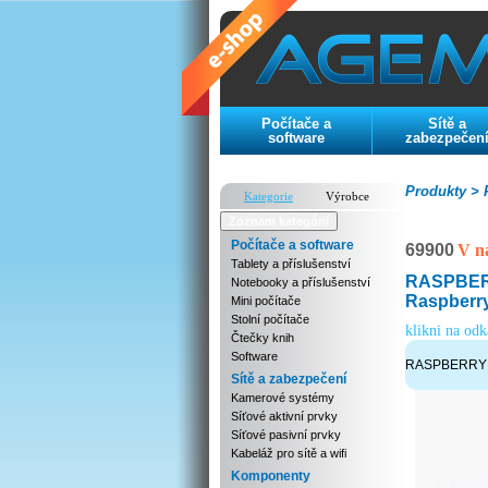
Počítače a
Sítě a
software
zabezpečen
Produkty >
P
Kategorie
Výrobce
Zoznam kategórií
Počítače a software
69900
V n
Tablety a příslušenství
RASPBERRY
Notebooky a příslušenství
Raspberry
Mini počítače
Stolní počítače
klikni na od
Čtečky knih
Software
RASPBERRY ca
Sítě a zabezpečení
Kamerové systémy
Síťové aktivní prvky
Síťové pasivní prvky
Kabeláž pro sítě a wifi
Komponenty