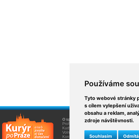
Používáme sou
Tyto webové stránky po
s cílem vylepšení uži
obsahu a reklam, anal
O společnosti
zdroje návštěvnosti.
O nákupu
Profil firmy AGEM
Obchodní informace
Kudy k nám
Informace Cookies
Volná místa
Souhlasím
Odmít
Kontakty