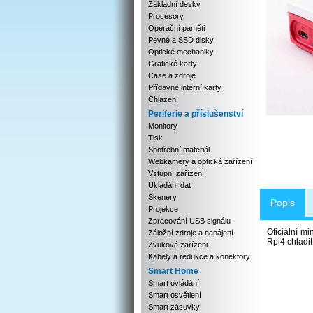
Základní desky
Procesory
Operační paměti
Pevné a SSD disky
Optické mechaniky
Grafické karty
Case a zdroje
Přídavné interní karty
Chlazení
Periferie a příslušenství
Monitory
Tisk
Spotřební materiál
Webkamery a optická zařízení
Vstupní zařízení
Ukládání dat
Skenery
Popis
Projekce
Zpracování USB signálu
Oficiální m
Záložní zdroje a napájení
Rpi4 chladi
Zvuková zařízeni
Kabely a redukce a konektory
Smart Home
Smart ovládání
Smart osvětlení
Smart zásuvky