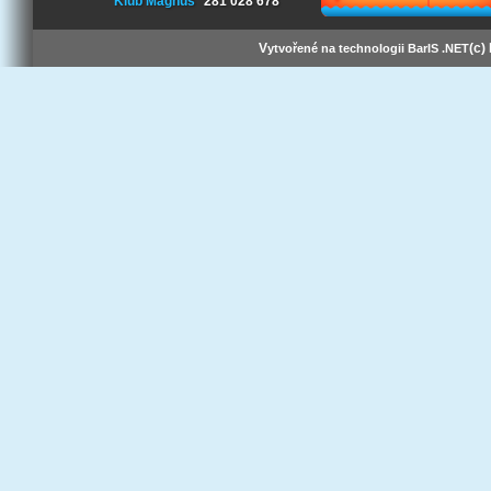
Klub Magnus
281 028 678
V
(c)
ytvořené na technologii BarIS .NET