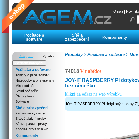
O nás
|
Novink
Počítače a
Sítě a
Komponenty
software
zabezpečení
Produkty >
Počítače a software >
Mini 
Kategorie
Výrobce
Zoznam kategórií
Počítače a software
74018
V nabídce
Tablety a příslušenství
JOY-IT RASPBERRY PI dotykový
Notebooky a příslušenství
bez rámečku
Mini počítače
Stolní počítače
klikni na odkaz na web výrobku
Čtečky knih
Software
JOY-IT RASPBERRY PI dotykový display 7"
Sítě a zabezpečení
Kamerové systémy
Síťové aktivní prvky
Síťové pasivní prvky
Kabeláž pro sítě a wifi
Komponenty