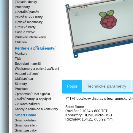
Základní desky
Procesory
Operační paměti
Pevné a SSD disky
Optické mechaniky
Grafické karty
Case a zdroje
Přídavné interní karty
Chlazení
Periferie a příslušenství
Monitory
Tisk
Spotřební materiál
Webkamery a optická zařízení
Vstupní zařízení
Ukládání dat
Skenery
Popis
Technické parametry
Projekce
Zpracování USB signálu
7" TFT dotykový display s bez rámečku vh
Záložní zdroje a napájení
Zvuková zařízeni
Specifikace:
Kabely a redukce a konektory
Rozlišení: 1024 x 600 TFT
Smart Home
Konektory: HDMI, Micro-USB
Rozměry: 154.21 x 85.92 mm
Smart ovládání
Smart osvětlení
Smart zásuvky