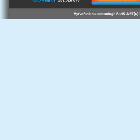
Klub Magnus
281 028 678
V
(c)
ytvořené na technologii BarIS .NET