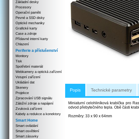
Základní desky
Procesory
Operační paměti
Pevné a SSD disky
Optické mechaniky
Grafické karty
Case a zdroje
Přídavné interní karty
Chlazení
Periferie a příslušenství
Monitory
Tisk
Spotřební materiál
Webkamery a optická zařízení
Vstupní zařízení
Ukládání dat
Skenery
Popis
Technické parametry
Projekce
Zpracování USB signálu
Miniaturní celohliníková krabička pro Ra
Záložní zdroje a napájení
odvod přebytečného tepla. Obě části krabič
Zvuková zařízeni
Kabely a redukce a konektory
Rozměry: 33 x 90 x 64mm
Smart Home
Smart ovládání
Smart osvětlení
Smart zásuvky