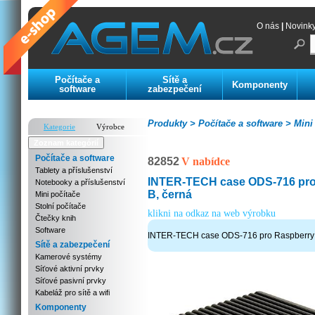
O nás
|
Novink
Počítače a
Sítě a
Komponenty
software
zabezpečení
Produkty >
Počítače a software >
Mini 
Kategorie
Výrobce
Zoznam kategórií
Počítače a software
82852
V nabídce
Tablety a příslušenství
INTER-TECH case ODS-716 pro 
Notebooky a příslušenství
B, černá
Mini počítače
Stolní počítače
klikni na odkaz na web výrobku
Čtečky knih
Software
INTER-TECH case ODS-716 pro Raspberry P
Sítě a zabezpečení
Kamerové systémy
Síťové aktivní prvky
Síťové pasivní prvky
Kabeláž pro sítě a wifi
Komponenty